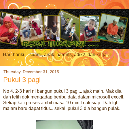
Hari-hariku - suami, anak, parents, adik2, dan kerja....
Thursday, December 31, 2015
Pukul 3 pagi
No 4, 2-3 hari ni bangun pukul 3 pagi... ajak main. Mak dia
dah letih dok mengadap beribu data dalam microsoft excell.
Setiap kali proses ambil masa 10 minit nak siap. Dah tgh
malam baru dapat tidur... sekali pukul 3 dia bangun pulak.