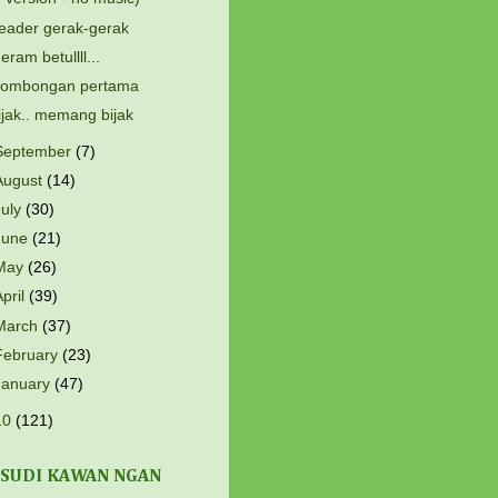
eader gerak-gerak
eram betullll...
ombongan pertama
ijak.. memang bijak
September
(7)
August
(14)
July
(30)
June
(21)
May
(26)
April
(39)
March
(37)
February
(23)
January
(47)
10
(121)
 SUDI KAWAN NGAN