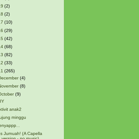
19
(2)
18
(2)
17
(10)
16
(29)
15
(42)
14
(68)
13
(82)
12
(33)
11
(265)
December
(4)
November
(8)
October
(9)
IY
ktivit anak2
ujung minggu
enyappp...
t's Jumuah! (A Capella
version - no music)