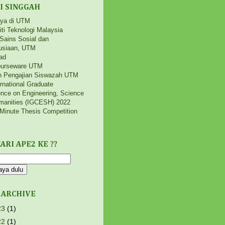
I SINGGAH
aya di UTM
iti Teknologi Malaysia
 Sains Sosial dan
siaan, UTM
ad
urseware UTM
h Pengajian Siswazah UTM
ernational Graduate
nce on Engineering, Science
manities (IGCESH) 2022
Minute Thesis Competition
ARI APE2 KE ??
 ARCHIVE
23
(1)
22
(1)