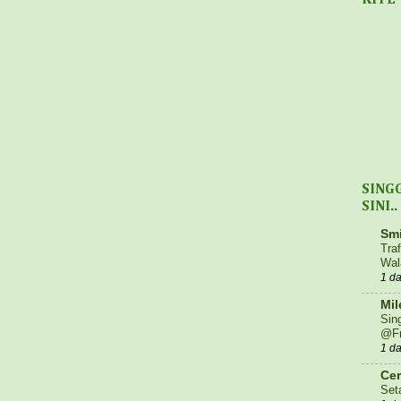
KITE
SING
SINI..
Smi
Tra
Wal
1 d
Mil
Sin
@Fr
1 d
Cer
Set