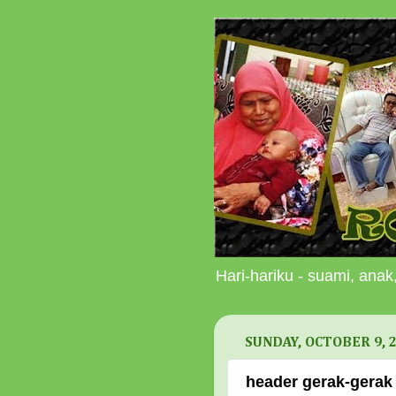
Hari-hariku - suami, anak,
SUNDAY, OCTOBER 9, 
header gerak-gerak