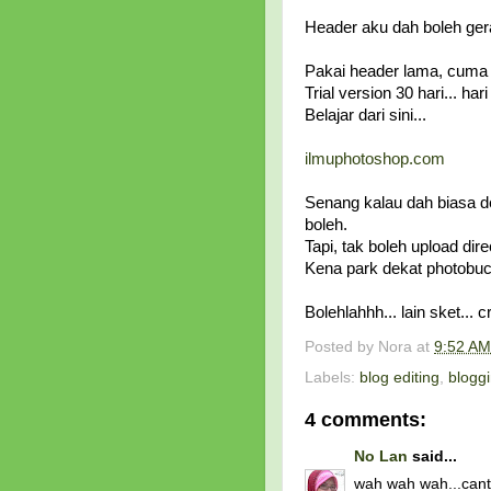
Header aku dah boleh gera
Pakai header lama, cuma 
Trial version 30 hari... hari
Belajar dari sini...
ilmuphotoshop.com
Senang kalau dah biasa d
boleh.
Tapi, tak boleh upload dire
Kena park dekat photobuck
Bolehlahhh... lain sket... 
Posted by
Nora
at
9:52 AM
Labels:
blog editing
,
bloggi
4 comments:
No Lan
said...
wah wah wah...cant