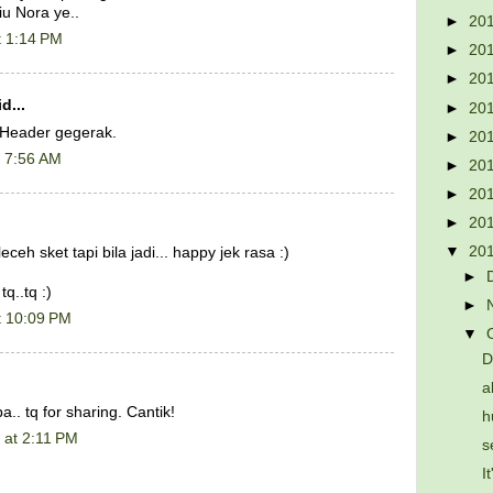
iu Nora ye..
►
20
t 1:14 PM
►
20
►
20
d...
►
20
 Header gegerak.
►
20
t 7:56 AM
►
20
►
20
►
20
▼
20
eceh sket tapi bila jadi... happy jek rasa :)
►
..tq :)
►
t 10:09 PM
▼
D
a
.. tq for sharing. Cantik!
h
 at 2:11 PM
s
I