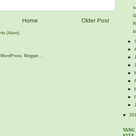
h
G
Home
Older Post
R
b
ts (Atom)
►
►
►
►
►
►
►
►
►
►
20
YANG