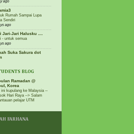
ay ago
amia3
uk Rumah Sampai Lupa
a Sendiri
ays ago
i Jari-Jari Halusku ....
i - untuk semua
ays ago
ah Suka Sakura dot
m
ling Lah Sangat @ Kozu,
n Retreats, Hulu Langat
TUDENTS BLOG
ays ago
g Citarasawan
bulan Ramadan @
RT NANAS HANTARAN
ul, Korea
LAM BAKUL PASTRY
 ini kupulang ke Malaysia --
sok Hari Raya --> Salam
ays ago
antauan pelajar UTM
iari Ibu Wafiq ®
k dan abang dah di SBP.
ang mohon mana? MRSM
u SBP?
YAH FARHANA
eek ago
N ASHAARI