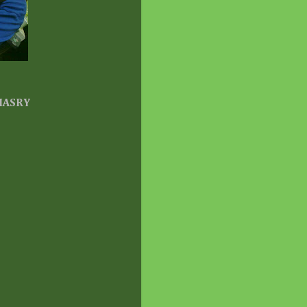
GA!
onths ago
Dear Diary ||
door Photoshoot Raya 2026
antai Paka
onths ago
s Durian Runtuh
ei 2026
 HASRY
onths ago
pak di BANGKU
SONG™
da-Tanda Malam Lailatul
ar Telah Berlaku
onths ago
oretan Diari Seorang
h::
balikan Moment Indah
a Macam Dulu-dulu
onths ago
a's story
ips Airfryer 5000 Series
gan SteamFry: Air Fryer +
am Dalam Satu Peranti
onths ago