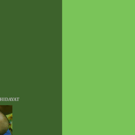
siat dan manfaat Kakao
uk kanak kanak dan kaki
an !
eek ago
epnakbebel
utusan PRN Johor 2026 |
at Mana Nak Tengok
lt Terkini?
eeks ago
menSen
JI TAKKAN PERNAH
KUP.
eeks ago
ครєђ ๔คℓเค ค๔єℓเค ♥
ilangan
onth ago
ooyaya Secret Garden
 HIDAYAT
 Entry Baru Lah!
onth ago
ace unlimited | the
ours of life
P MELTING CHEESE
E: AKHIRNYA SAMPAI