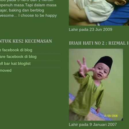
JU
sepenuh masa.Tapi dalam masa
2 m
ajar, baking dan berblog
|| 
wesome... I choose to be happy
Out
@ P
2 m
Lahir pada 23 Jun 2009
Mis
NTUK KES2 KECEMASAN
1 M
BUAH HATI NO 2 : RIZMAL
3 m
e facebook di blog
Le
are facebook di blog
KO
l bar kat bloglist
Tan
Qad
removed
4 m
::C
Aba
Kem
Ray
5 m
yay
Phil
Den
Ste
Lahir pada 9 Januari 2007
5 m