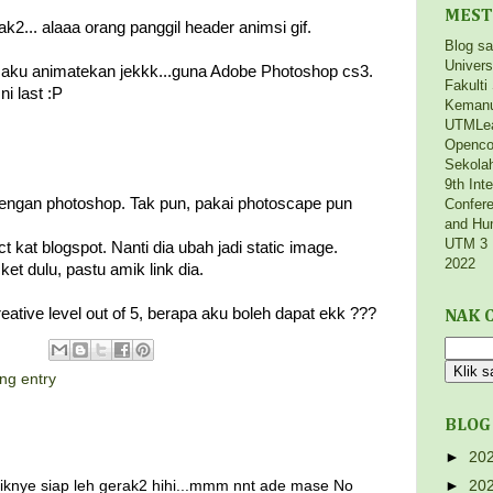
MEST
k2... alaaa orang panggil header animsi gif.
Blog s
Univers
aku animatekan jekkk...guna Adobe Photoshop cs3.
Fakulti
 ni last :P
Kemanu
UTMLe
Openco
Sekola
9th Int
engan photoshop. Tak pun, pakai photoscape pun
Confere
and Hu
UTM 3 
ct kat blogspot. Nanti dia ubah jadi static image.
2022
et dulu, pastu amik link dia.
creative level out of 5, berapa aku boleh dapat ekk ???
NAK C
ng entry
BLOG
►
20
iknye siap leh gerak2 hihi...mmm nnt ade mase No
►
20