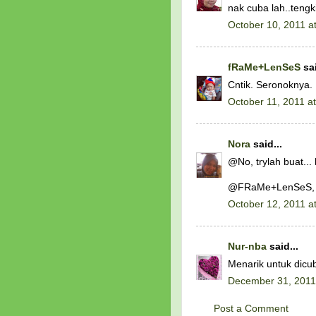
nak cuba lah..tengk
October 10, 2011 a
fRaMe+LenSeS
sai
Cntik. Seronoknya.
October 11, 2011 a
Nora
said...
@No, trylah buat... l
@FRaMe+LenSeS, tq
October 12, 2011 a
Nur-nba
said...
Menarik untuk dicuba
December 31, 2011
Post a Comment