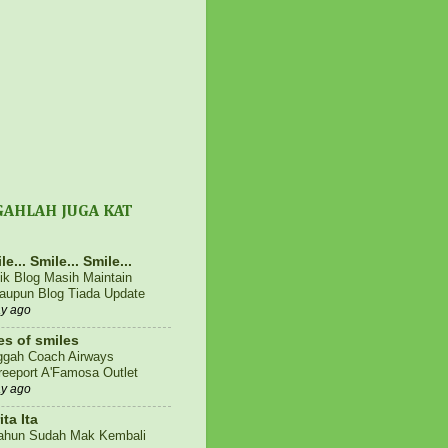
GAHLAH JUGA KAT
le... Smile... Smile...
fik Blog Masih Maintain
aupun Blog Tiada Update
ay ago
es of smiles
ggah Coach Airways
eeport A'Famosa Outlet
ay ago
ita Ita
ahun Sudah Mak Kembali