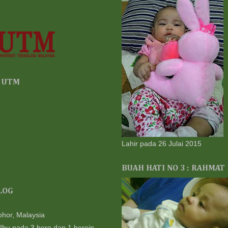
Kha
unt
suk
1 w
ar
Kep
Dek
Resu
3 w
, UTM
Ko
GA
CU
5 w
♥ Q
Keh
Lahir pada 26 Julai 2015
1 m
Ch
BUAH HATI NO 3 : RAHMAT
Ada
1 m
LOG
mkn
col
CM
ohor, Malaysia
CAF
 Ibu pada 3 hero dan 1 heroin