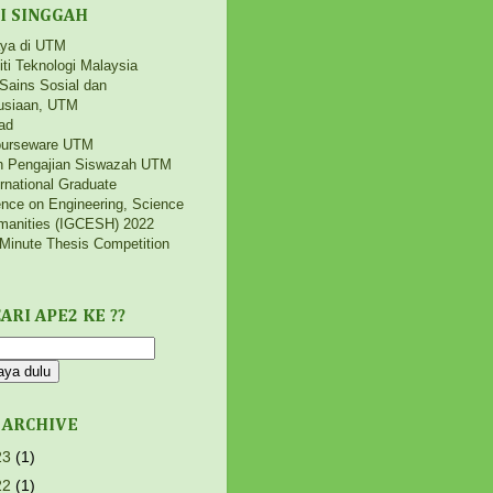
I SINGGAH
aya di UTM
iti Teknologi Malaysia
 Sains Sosial dan
siaan, UTM
ad
urseware UTM
h Pengajian Siswazah UTM
ernational Graduate
nce on Engineering, Science
manities (IGCESH) 2022
Minute Thesis Competition
ARI APE2 KE ??
 ARCHIVE
23
(1)
22
(1)