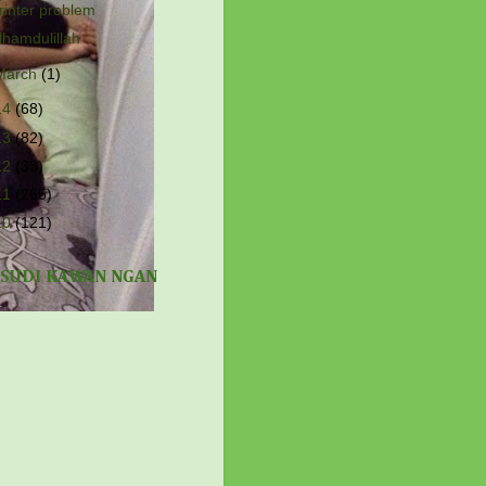
rinter problem
lhamdulillah
March
(1)
14
(68)
13
(82)
12
(33)
11
(265)
10
(121)
 SUDI KAWAN NGAN