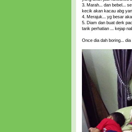
3. Marah... dan bebel... 
kecik akan kacau abg yan
4. Merajuk... yg besar aka
5. Diam dan buat derk pa
tarik perhatian ... kejap n
Once dia dah boring... dia 