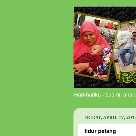
Hari-hariku - suami, anak,
FRIDAY, APRIL 17, 201
tidur petang