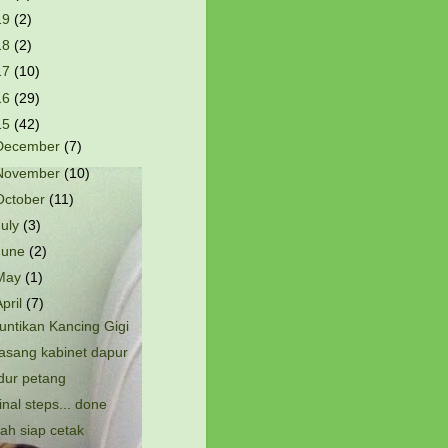
19
(2)
18
(2)
17
(10)
16
(29)
15
(42)
December
(7)
November
(10)
October
(11)
July
(3)
June
(2)
May
(1)
April
(7)
untikan Kancing Gigi
asang kabinet dapur
idur petang
inal steps... done
ah siap cetak