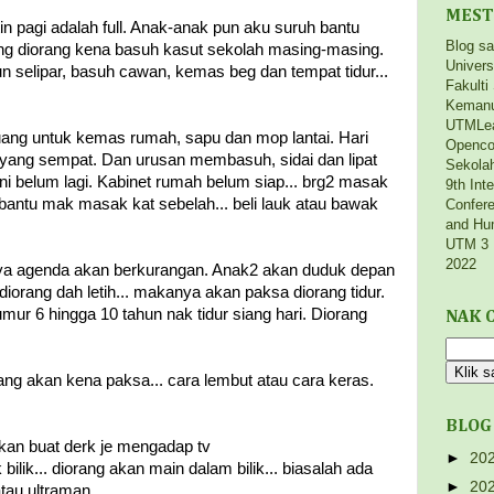
MEST
utin pagi adalah full. Anak-anak pun aku suruh bantu
Blog s
ting diorang kena basuh kasut sekolah masing-masing.
Univers
 selipar, basuh cawan, kemas beg dan tempat tidur...
Fakulti
Kemanu
UTMLe
uang untuk kemas rumah, sapu dan mop lantai. Hari
Openco
 yang sempat. Dan urusan membasuh, sidai dan lipat
Sekola
ni belum lagi. Kabinet rumah belum siap... brg2 masak
9th Int
bantu mak masak kat sebelah... beli lauk atau bawak
Confere
and Hu
UTM 3 
2022
lunya agenda akan berkurangan. Anak2 akan duduk depan
diorang dah letih... makanya akan paksa diorang tidur.
umur 6 hingga 10 tahun nak tidur siang hari. Diorang
NAK C
rang akan kena paksa... cara lembut atau cara keras.
BLOG
 akan buat derk je mengadap tv
►
20
bilik... diorang akan main dalam bilik... biasalah ada
►
20
au ultraman ...