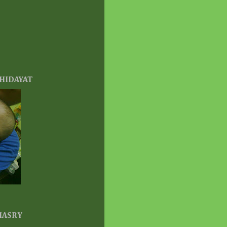
JI TAKKAN PERNAH
KUP.
eeks ago
ครєђ ๔คℓเค ค๔єℓเค ♥
ilangan
onth ago
ooyaya Secret Garden
 Entry Baru Lah!
 HIDAYAT
onth ago
ace unlimited | the
ours of life
P MELTING CHEESE
E: AKHIRNYA SAMPAI
GA!
onths ago
Dear Diary ||
door Photoshoot Raya 2026
antai Paka
onths ago
s Durian Runtuh
ei 2026
onths ago
 HASRY