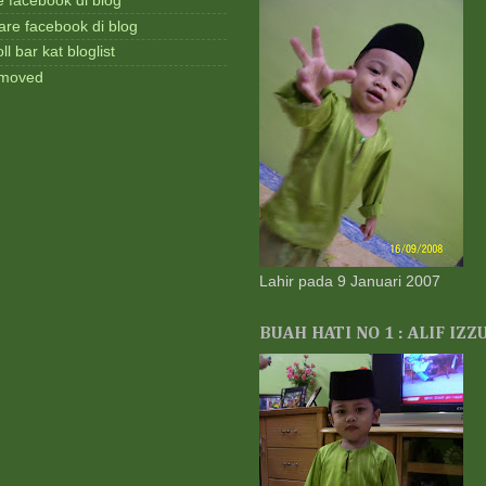
e facebook di blog
Le
KO
are facebook di blog
Tan
l bar kat bloglist
Qad
4 m
removed
::C
Aba
Kem
Ray
5 m
yay
Phil
Den
Ste
Lahir pada 9 Januari 2007
5 m
My 
Ber
BUAH HATI NO 1 : ALIF IZZ
di 
Ser
6 m
LA
Sel
7 m
Noo