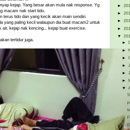
senyap kejap. Yang besar akan mula nak response. Yg
►
20
g macam nak start tido.
►
20
n terus tido dan yang kecik akan main sendiri.
►
20
da yang paling kecil walaupun dia buat macam2 untuk
ak air, kejap nak kencing... kejap buat exercise.
►
20
▼
20
akan tertidur juga.
►
►
►
►
►
►
▼
S
p
t
F
D