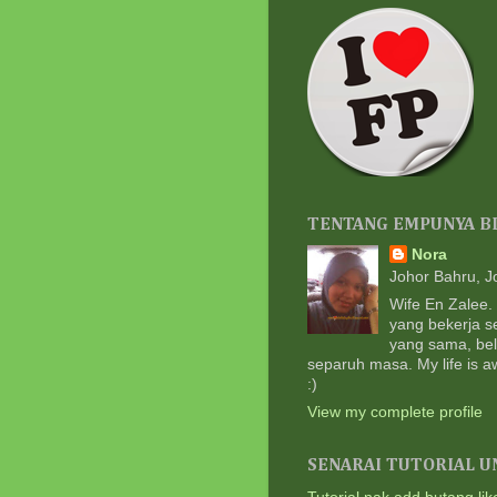
TENTANG EMPUNYA B
Nora
Johor Bahru, J
Wife En Zalee.
yang bekerja 
yang sama, bel
separuh masa. My life is a
:)
View my complete profile
SENARAI TUTORIAL U