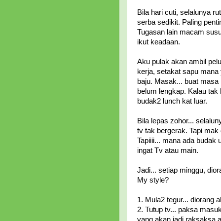
Bila hari cuti, selalunya r
serba sedikit. Paling pen
Tugasan lain macam susun
ikut keadaan.
Aku pulak akan ambil pel
kerja, setakat sapu mana
baju. Masak... buat masa 
belum lengkap. Kalau tak 
budak2 lunch kat luar.
Bila lepas zohor... sela
tv tak bergerak. Tapi mak 
Tapiiii... mana ada budak 
ingat Tv atau main.
Jadi... setiap minggu, dio
My style?
1. Mula2 tegur... diorang
2. Tutup tv... paksa masuk 
yang akan jadi raksaksa at