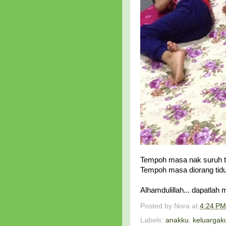
Tempoh masa nak suruh tid
Tempoh masa diorang tidur
Alhamdulillah... dapatlah m
Posted by
Nora
at
4:24 PM
Labels:
anakku
,
keluargak