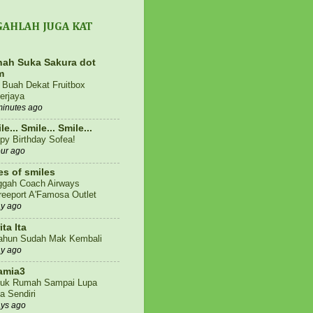
GAHLAH JUGA KAT
ah Suka Sakura dot
m
i Buah Dekat Fruitbox
erjaya
minutes ago
le... Smile... Smile...
py Birthday Sofea!
our ago
es of smiles
ggah Coach Airways
eeport A'Famosa Outlet
ay ago
ita Ita
ahun Sudah Mak Kembali
ay ago
amia3
uk Rumah Sampai Lupa
a Sendiri
ays ago