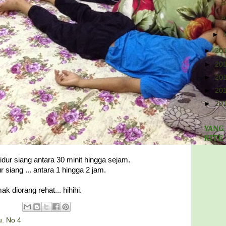
P
A
►
►
20
►
20
►
20
►
20
►
20
YANG
KITE
ur siang antara 30 minit hingga sejam.
 siang ... antara 1 hingga 2 jam.
ak diorang rehat... hihihi.
u
,
No 4