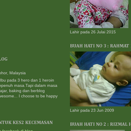
GA
CU
5 w
♥ Q
Keh
1 m
Lahir pada 26 Julai 2015
Ch
Ada
BUAH HATI NO 3 : RAHMAT
1 m
mkn
LOG
col
CM
CAF
ohor, Malaysia
JU
 Ibu pada 3 hero dan 1 heroin
2 m
sepenuh masa.Tapi dalam masa
ajar, baking dan berblog
|| 
Out
wesome... I choose to be happy
@ P
2 m
Lahir pada 23 Jun 2009
Mis
1 M
NTUK KES2 KECEMASAN
3 m
BUAH HATI NO 2 : RIZMAL