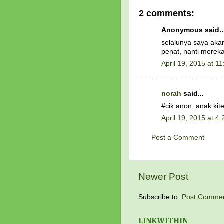
2 comments:
Anonymous said..
selalunya saya aka
penat, nanti mereka
April 19, 2015 at 1
norah
said...
#cik anon, anak kite
April 19, 2015 at 4
Post a Comment
Newer Post
Subscribe to:
Post Commen
LINKWITHIN