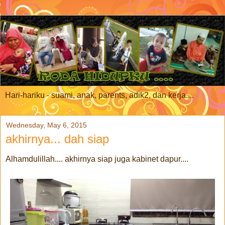
Hari-hariku - suami, anak, parents, adik2, dan kerja....
Wednesday, May 6, 2015
akhirnya... dah siap
Alhamdulillah.... akhirnya siap juga kabinet dapur....