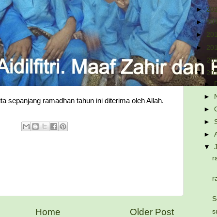
►
20
►
20
►
20
►
20
►
20
▼
20
►
►
 sepanjang ramadhan tahun ini diterima oleh Allah.
►
►
►
▼
r
r
S
Home
Older Post
s