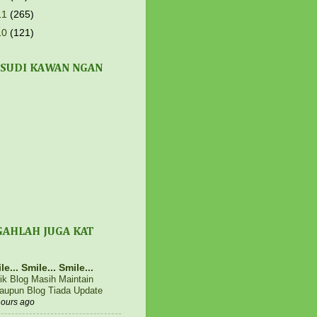
11
(265)
10
(121)
 SUDI KAWAN NGAN
GAHLAH JUGA KAT
le... Smile... Smile...
fik Blog Masih Maintain
aupun Blog Tiada Update
hours ago