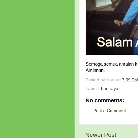
Semoga semua amalan kita
Aminnnn.
Posted by
Nora
at
7:39 PM
Labels:
hari raya
No comments:
Post a Comment
Newer Post