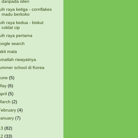
daripada isteri
uih raya ketiga - cornflakes
madu berkoko
uih raya kedua - biskut
coklat cip
uih raya pertama
oogle search
akit mata
amatlah riwayatnya
ummer school di Korea
June
(5)
May
(6)
April
(5)
March
(2)
February
(4)
January
(7)
13
(82)
12
(33)