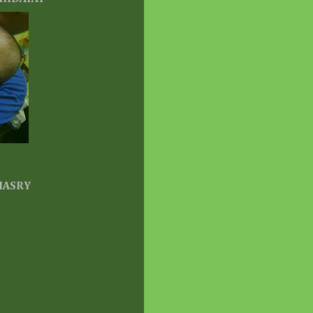
 Entry Baru Lah!
onth ago
ace unlimited | the
ours of life
P MELTING CHEESE
E: AKHIRNYA SAMPAI
GA!
onths ago
Dear Diary ||
door Photoshoot Raya 2026
antai Paka
onths ago
s Durian Runtuh
ei 2026
 HASRY
onths ago
pak di BANGKU
SONG™
da-Tanda Malam Lailatul
ar Telah Berlaku
onths ago
oretan Diari Seorang
h::
balikan Moment Indah