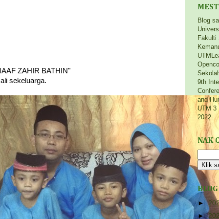
MEST
Blog s
Univers
Fakulti
Kemanu
UTMLe
Openco
AAF ZAHIR BATHIN"
Sekola
li sekeluarga.
9th Int
Confere
and Hu
UTM 3 
2022
NAK C
BLOG
►
20
►
20