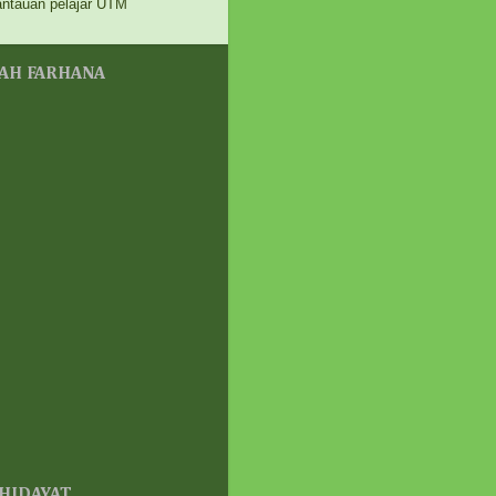
antauan pelajar UTM
iari Ibu Wafiq ®
k dan abang dah di SBP.
ang mohon mana? MRSM
u SBP?
YAH FARHANA
eek ago
N ASHAARI
siat dan manfaat Kakao
uk kanak kanak dan kaki
an !
eek ago
epnakbebel
utusan PRN Johor 2026 |
at Mana Nak Tengok
lt Terkini?
eeks ago
menSen
JI TAKKAN PERNAH
KUP.
eeks ago
ครєђ ๔คℓเค ค๔єℓเค ♥
ilangan
eeks ago
ooyaya Secret Garden
 HIDAYAT