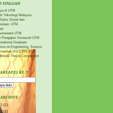
I SINGGAH
aya di UTM
iti Teknologi Malaysia
 Sains Sosial dan
siaan, UTM
ad
urseware UTM
h Pengajian Siswazah UTM
ernational Graduate
nce on Engineering, Science
manities (IGCESH) 2022
Minute Thesis Competition
ARI APE2 KE ??
 ARCHIVE
23
(1)
22
(1)