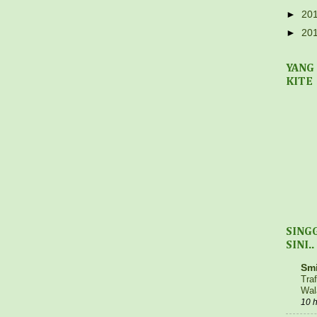
►
20
►
20
YANG
KITE
SING
SINI..
Smi
Tra
Wal
10 