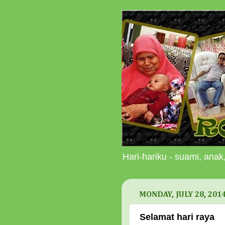
Hari-hariku - suami, anak,
MONDAY, JULY 28, 201
Selamat hari raya