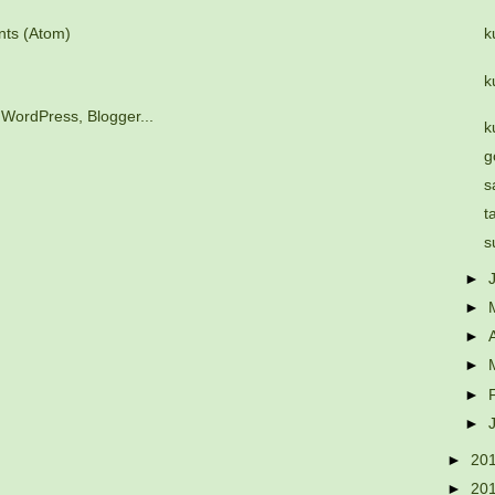
ts (Atom)
k
k
k
g
s
t
s
►
►
►
►
►
►
►
20
►
20