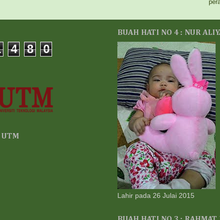
per
® D
Adi
Kor
ata
BUAH HATI NO 4 : NUR ALI
1 w
1
4
8
0
BE
Kha
unt
suk
1 w
ar
Kep
Dek
Resu
3 w
, UTM
Ko
GA
CU
5 w
♥ Q
Keh
Lahir pada 26 Julai 2015
5 w
Ch
BUAH HATI NO 3 : RAHMAT