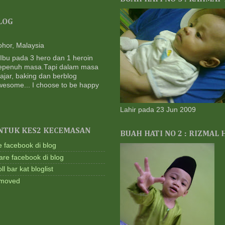
Ada
1 m
LOG
mkn
col
CM
ohor, Malaysia
CAF
 Ibu pada 3 hero dan 1 heroin
JU
sepenuh masa.Tapi dalam masa
2 m
ajar, baking dan berblog
|| 
wesome... I choose to be happy
Out
@ P
2 m
Lahir pada 23 Jun 2009
Mis
NTUK KES2 KECEMASAN
1 M
BUAH HATI NO 2 : RIZMAL
3 m
e facebook di blog
Le
are facebook di blog
KO
l bar kat bloglist
Tan
Qad
removed
4 m
::C
Aba
Kem