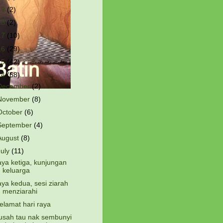
19
(2)
18
(2)
17
(10)
16
(29)
15
(42)
14
(68)
December
(2)
November
(8)
October
(6)
September
(4)
August
(8)
July
(11)
aya ketiga, kunjungan
keluarga
aya kedua, sesi ziarah
menziarahi
elamat hari raya
usah tau nak sembunyi