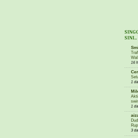
SING
SINI..
Smi
Tra
Wal
16 
Cer
Set
1 d
Mil
Akti
swi
1 d
aiz
Dud
Rup
3 d