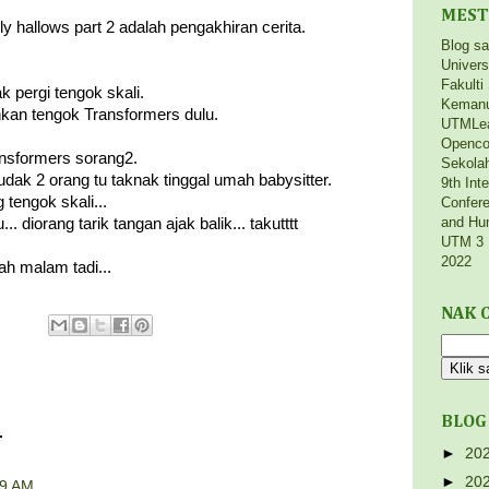
MEST
ly hallows part 2 adalah pengakhiran cerita.
Blog s
Univers
Fakulti
k pergi tengok skali.
Kemanu
ankan tengok Transformers dulu.
UTMLe
Openco
ransformers sorang2.
Sekola
dak 2 orang tu taknak tinggal umah babysitter.
9th Int
tengok skali...
Confere
and Hu
. diorang tarik tangan ajak balik... takutttt
UTM 3 
2022
ah malam tadi...
NAK C
BLOG
.
►
20
►
20
09 AM