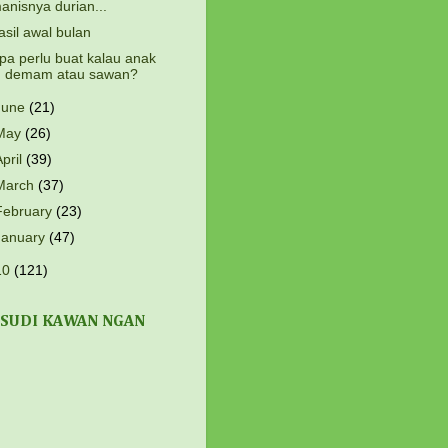
anisnya durian...
asil awal bulan
pa perlu buat kalau anak
demam atau sawan?
June
(21)
May
(26)
April
(39)
March
(37)
February
(23)
January
(47)
10
(121)
 SUDI KAWAN NGAN