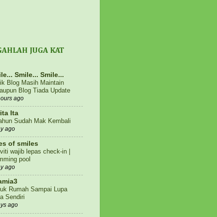
GAHLAH JUGA KAT
le... Smile... Smile...
fik Blog Masih Maintain
aupun Blog Tiada Update
hours ago
ita Ita
ahun Sudah Mak Kembali
ay ago
es of smiles
viti wajib lepas check-in |
mming pool
ay ago
amia3
uk Rumah Sampai Lupa
a Sendiri
ays ago