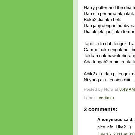
Harry potter and the death
Dari siri pertama aku ikut.
Buku2 dia aku beli.
Dah janji dengan hubby na
Dia ok jek, janji aku tem
Tapiii... dia dah tengok T
Camne nak nengok ni... bu
Takkan nak bawak diorang 
Ada tengah2 main cerita tu..
Adik2 aku dah pi tengok d
Ni yang aku tension niiii....
Posted by
Nora
at
8:49 AM
Labels:
ceritaku
3 comments:
Anonymous said..
nice info. Like2. :)
July 16, 2011 at 9: