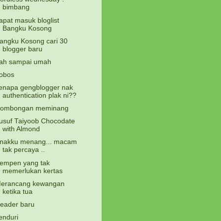
bimbang
apat masuk bloglist
Bangku Kosong
angku Kosong cari 30
blogger baru
ah sampai umah
obos
enapa gengblogger nak
authentication plak ni??
ombongan meminang
usuf Taiyoob Chocodate
with Almond
nakku menang... macam
tak percaya ..
empen yang tak
memerlukan kertas
erancang kewangan
ketika tua
eader baru
enduri