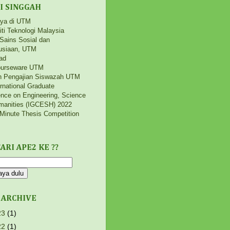
I SINGGAH
aya di UTM
iti Teknologi Malaysia
 Sains Sosial dan
siaan, UTM
ad
urseware UTM
h Pengajian Siswazah UTM
ernational Graduate
nce on Engineering, Science
manities (IGCESH) 2022
Minute Thesis Competition
ARI APE2 KE ??
 ARCHIVE
23
(1)
22
(1)