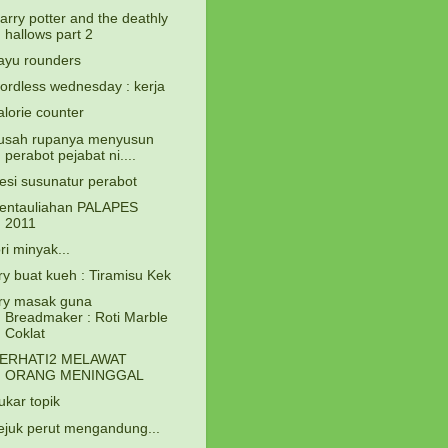
arry potter and the deathly
hallows part 2
ayu rounders
ordless wednesday : kerja
alorie counter
usah rupanya menyusun
perabot pejabat ni....
esi susunatur perabot
entauliahan PALAPES
2011
ori minyak...
ry buat kueh : Tiramisu Kek
ry masak guna
Breadmaker : Roti Marble
Coklat
ERHATI2 MELAWAT
ORANG MENINGGAL
ukar topik
ejuk perut mengandung...