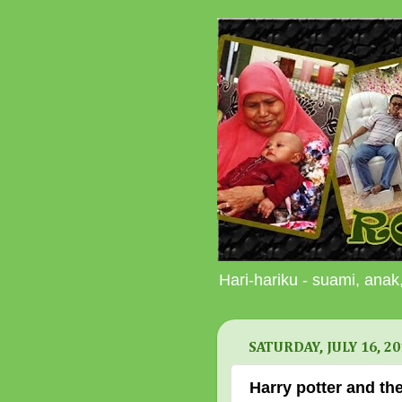
Hari-hariku - suami, anak,
SATURDAY, JULY 16, 20
Harry potter and the