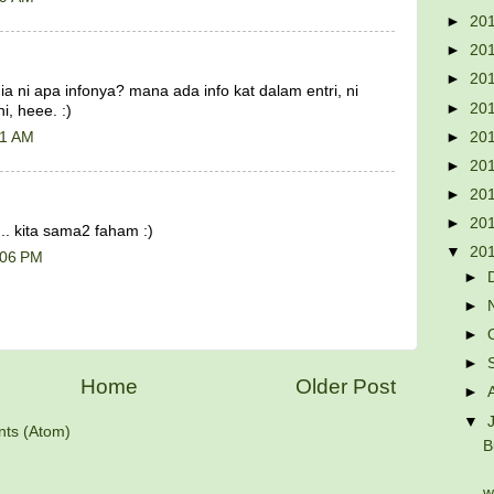
►
20
►
20
►
20
ia ni apa infonya? mana ada info kat dalam entri, ni
►
20
i, heee. :)
►
20
41 AM
►
20
►
20
►
20
.. kita sama2 faham :)
▼
20
:06 PM
►
►
►
►
Home
Older Post
►
▼
ts (Atom)
B
w