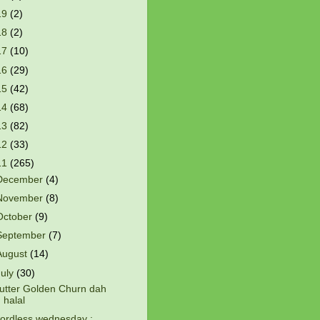
19
(2)
18
(2)
17
(10)
16
(29)
15
(42)
14
(68)
13
(82)
12
(33)
11
(265)
December
(4)
November
(8)
October
(9)
September
(7)
August
(14)
July
(30)
utter Golden Churn dah
halal
ordless wednesday :