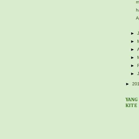
m
h
A
►
►
►
►
►
►
►
20
YANG
KITE