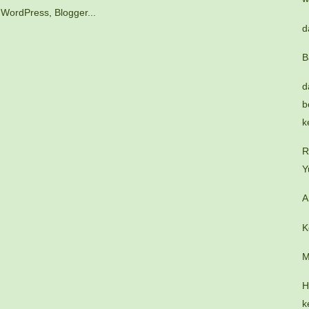
d
B
d
b
k
R
Y
A
K
M
H
k