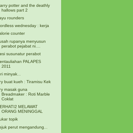
arry potter and the deathly
hallows part 2
ayu rounders
ordless wednesday : kerja
alorie counter
usah rupanya menyusun
perabot pejabat ni....
esi susunatur perabot
entauliahan PALAPES
2011
ori minyak...
ry buat kueh : Tiramisu Kek
ry masak guna
Breadmaker : Roti Marble
Coklat
ERHATI2 MELAWAT
ORANG MENINGGAL
ukar topik
ejuk perut mengandung...