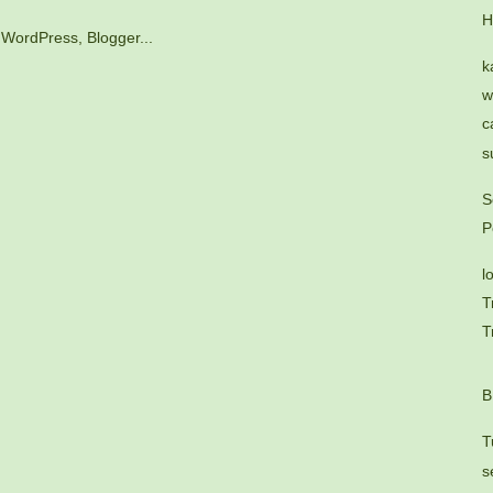
H
k
w
c
s
S
P
l
T
T
B
T
s