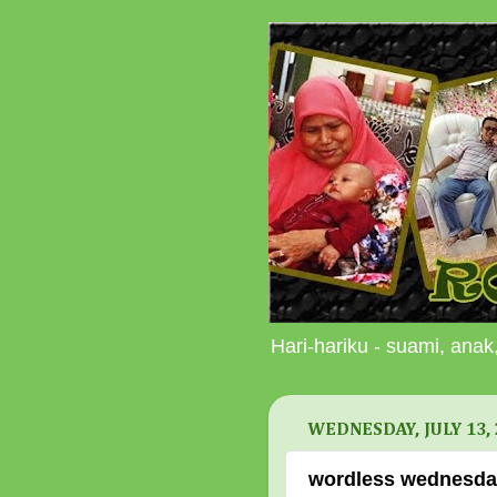
Hari-hariku - suami, anak,
WEDNESDAY, JULY 13, 
wordless wednesday