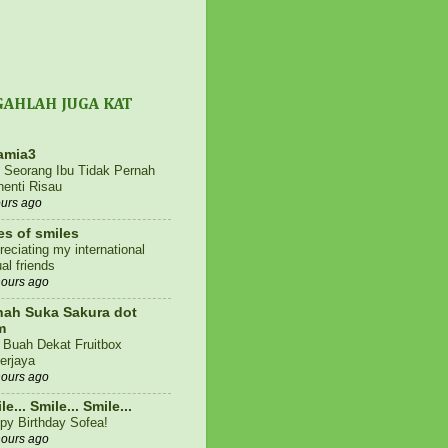
GAHLAH JUGA KAT
amia3
i Seorang Ibu Tidak Pernah
henti Risau
ours ago
es of smiles
reciating my international
ual friends
hours ago
ah Suka Sakura dot
m
i Buah Dekat Fruitbox
erjaya
hours ago
le... Smile... Smile...
py Birthday Sofea!
hours ago