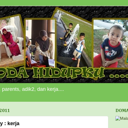
 parents, adik2, dan kerja....
2011
DOMA
 : kerja