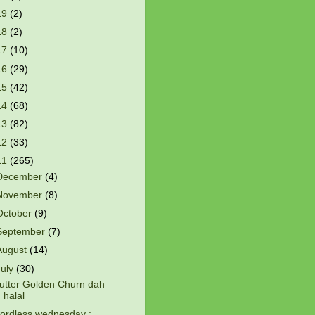
19
(2)
18
(2)
17
(10)
16
(29)
15
(42)
14
(68)
13
(82)
12
(33)
11
(265)
December
(4)
November
(8)
October
(9)
September
(7)
August
(14)
July
(30)
utter Golden Churn dah
halal
ordless wednesday :