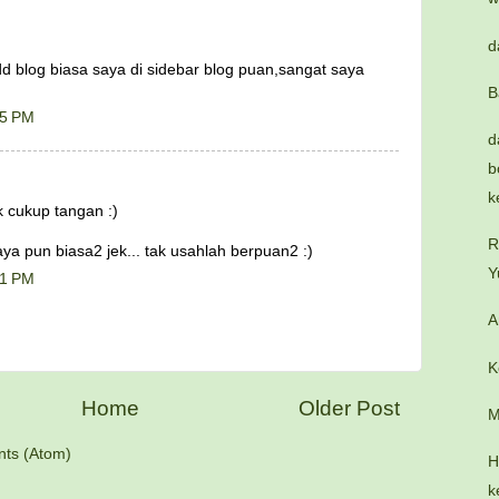
d
dd blog biasa saya di sidebar blog puan,sangat saya
B
05 PM
d
b
k
cukup tangan :)
R
a pun biasa2 jek... tak usahlah berpuan2 :)
Y
41 PM
A
K
Home
Older Post
M
ts (Atom)
H
k