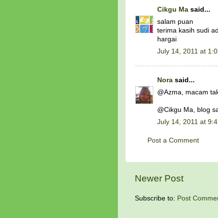
Cikgu Ma
said...
salam puan
terima kasih sudi a
hargai
July 14, 2011 at 1:
Nora
said...
@Azma, macam tak 
@Cikgu Ma, blog say
July 14, 2011 at 9:
Post a Comment
Newer Post
Subscribe to:
Post Commen