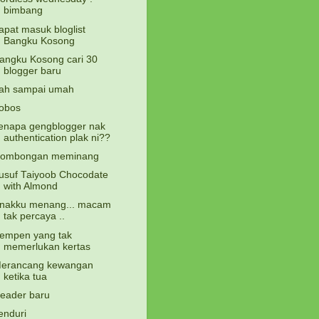
bimbang
apat masuk bloglist
Bangku Kosong
angku Kosong cari 30
blogger baru
ah sampai umah
obos
enapa gengblogger nak
authentication plak ni??
ombongan meminang
usuf Taiyoob Chocodate
with Almond
nakku menang... macam
tak percaya ..
empen yang tak
memerlukan kertas
erancang kewangan
ketika tua
eader baru
enduri