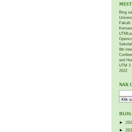
MEST
Blog s
Univers
Fakulti
Kemanu
UTMLe
Openco
Sekola
9th Int
Confere
and Hu
UTM 3 
2022
NAK C
BLOG
►
20
►
20