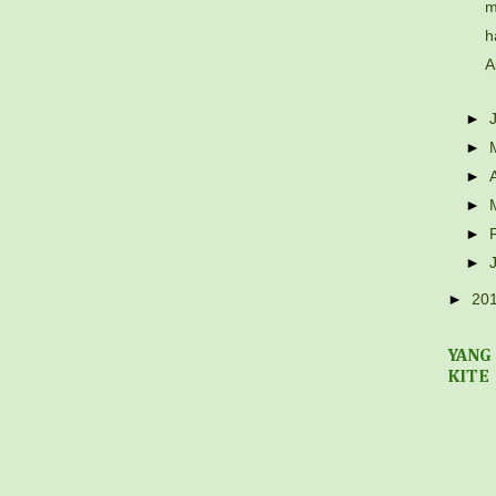
m
h
A
►
►
►
►
►
►
►
20
YANG
KITE