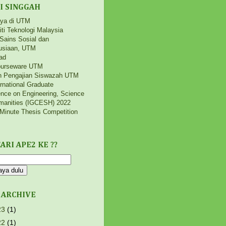
I SINGGAH
aya di UTM
iti Teknologi Malaysia
 Sains Sosial dan
siaan, UTM
ad
urseware UTM
h Pengajian Siswazah UTM
ernational Graduate
nce on Engineering, Science
manities (IGCESH) 2022
Minute Thesis Competition
ARI APE2 KE ??
 ARCHIVE
23
(1)
22
(1)