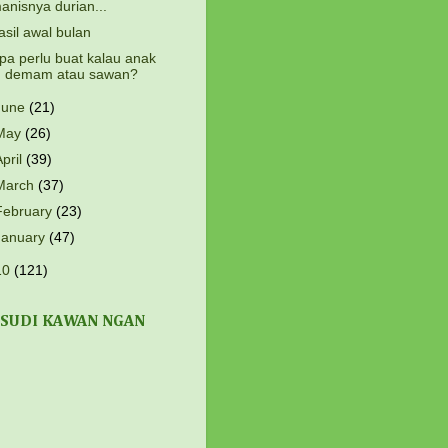
anisnya durian...
asil awal bulan
pa perlu buat kalau anak
demam atau sawan?
June
(21)
May
(26)
April
(39)
March
(37)
February
(23)
January
(47)
10
(121)
 SUDI KAWAN NGAN