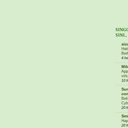
SING
SINI..
aiz
Hat
Ber
4 h
Mil
App
virt
10 
Sun
co
Bel
Cyb
20 
Smi
Hap
20 