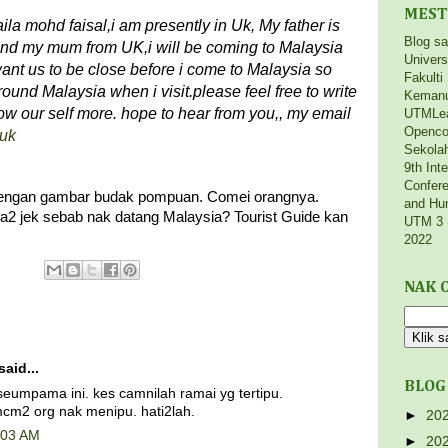
MEST
la mohd faisal,i am presently in Uk, My father is
Blog s
and my mum from UK,i will be coming to Malaysia
Univers
ant us to be close before i come to Malaysia so
Fakulti
und Malaysia when i visit.please feel free to write
Kemanu
ow our self more. hope to hear from you,, my email
UTMLe
Openco
.uk
Sekola
9th Int
Confere
i dengan gambar budak pompuan. Comei orangnya.
and Hu
sapa2 jek sebab nak datang Malaysia? Tourist Guide kan
UTM 3 
2022
NAK C
said...
BLOG
seumpama ini. kes camnilah ramai yg tertipu.
mcm2 org nak menipu. hati2lah.
►
20
:03 AM
►
20