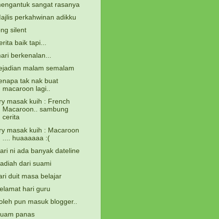
engantuk sangat rasanya
ajlis perkahwinan adikku
ong silent
erita baik tapi...
ari berkenalan...
ejadian malam semalam
enapa tak nak buat
macaroon lagi..
ry masak kuih : French
Macaroon.. sambung
cerita
ry masak kuih : Macaroon
.... huaaaaaa :(
ari ni ada banyak dateline
adiah dari suami
ari duit masa belajar
elamat hari guru
oleh pun masuk blogger..
uam panas