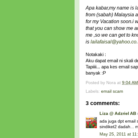
Apa kabar,my name is lai
from (sabah) Malaysia 
for my Vacation soon.i w
that you can show me aro
me ,so we can get to kn
is
lailafaisal@yahoo.co
Notakaki :
Aku dapat email ni skal
Tapiiii... apa kes email 
banyak :P
Posted by
Nora
at
9:04 AM
Labels:
email scam
3 comments:
Liza @ Adzriel AB
ada juga dpt email 
sindiket2 dadah... 
May 25, 2011 at 11