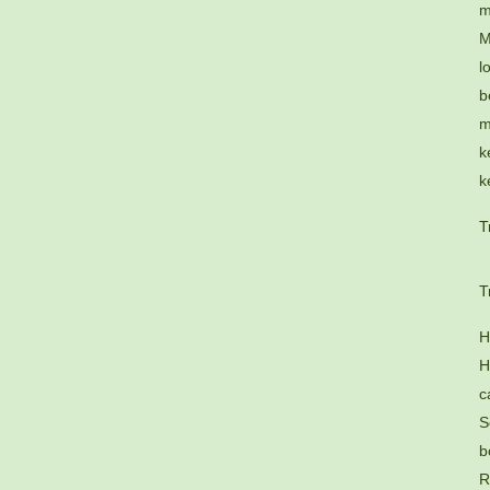
m
M
l
b
m
k
k
T
T
H
H
c
S
b
R