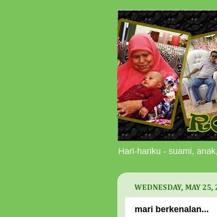
Hari-hariku - suami, anak,
WEDNESDAY, MAY 25, 
mari berkenalan...