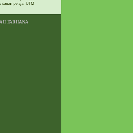
iari Ibu Wafiq ®
antauan pelajar UTM
k dan abang dah di SBP.
ang mohon mana? MRSM
u SBP?
eek ago
YAH FARHANA
N ASHAARI
siat dan manfaat Kakao
uk kanak kanak dan kaki
an !
eek ago
epnakbebel
utusan PRN Johor 2026 |
at Mana Nak Tengok
lt Terkini?
eeks ago
menSen
JI TAKKAN PERNAH
KUP.
eeks ago
ครєђ ๔คℓเค ค๔єℓเค ♥
ilangan
onth ago
ooyaya Secret Garden