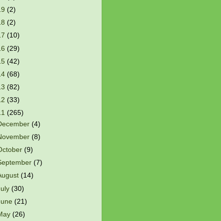
19
(2)
18
(2)
17
(10)
16
(29)
15
(42)
14
(68)
13
(82)
12
(33)
11
(265)
December
(4)
November
(8)
October
(9)
September
(7)
August
(14)
July
(30)
June
(21)
May
(26)