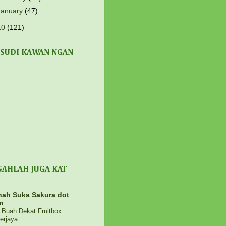
January
(47)
10
(121)
 SUDI KAWAN NGAN
GAHLAH JUGA KAT
ah Suka Sakura dot
m
i Buah Dekat Fruitbox
erjaya