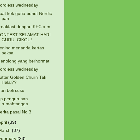
ordless wednesday
uat kek guna bundt Nordic
pan
reakfast dengan KFC a.m.
ONTEST SELAMAT HARI
GURU, CIKGU!
ening menanda kertas
peksa
enolong yang berhormat
ordless wednesday
utter Golden Churn Tak
Halal??
ari beli susu
ip pengurusan
rumahtangga
erita pasal No 3
April
(39)
March
(37)
February
(23)