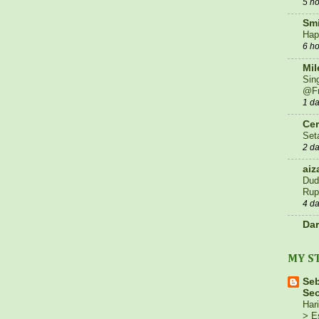
5 h
Smi
Hap
6 h
Mil
Sin
@Fr
1 d
Cer
Set
2 d
aiz
Dud
Rup
4 d
Dar
Sub
5 d
MY S
Blo
TA
Se
DA
Seo
Hari
1 w
> E