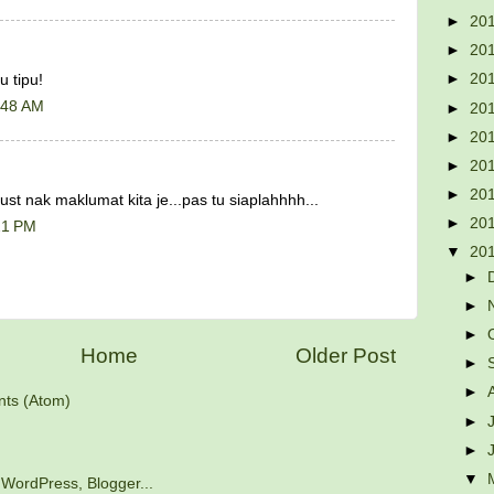
►
20
►
20
►
20
u tipu!
:48 AM
►
20
►
20
►
20
►
20
ust nak maklumat kita je...pas tu siaplahhhh...
►
20
21 PM
▼
20
►
►
►
Home
Older Post
►
►
ts (Atom)
►
►
▼