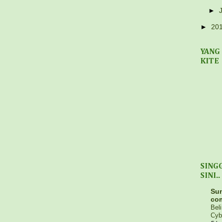
►
►
20
YANG
KITE
SING
SINI..
Sun
co
Bel
Cyb