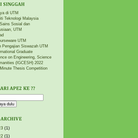
I SINGGAH
aya di UTM
iti Teknologi Malaysia
 Sains Sosial dan
siaan, UTM
ad
urseware UTM
h Pengajian Siswazah UTM
ernational Graduate
nce on Engineering, Science
manities (IGCESH) 2022
Minute Thesis Competition
ARI APE2 KE ??
 ARCHIVE
23
(1)
22
(1)