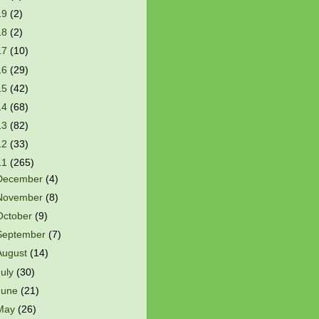
19
(2)
18
(2)
17
(10)
16
(29)
15
(42)
14
(68)
13
(82)
12
(33)
11
(265)
December
(4)
November
(8)
October
(9)
September
(7)
August
(14)
July
(30)
June
(21)
May
(26)