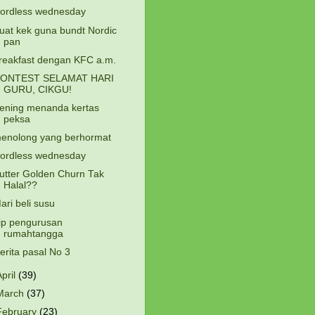
ordless wednesday
uat kek guna bundt Nordic
pan
reakfast dengan KFC a.m.
ONTEST SELAMAT HARI
GURU, CIKGU!
ening menanda kertas
peksa
enolong yang berhormat
ordless wednesday
utter Golden Churn Tak
Halal??
ari beli susu
ip pengurusan
rumahtangga
erita pasal No 3
April
(39)
March
(37)
February
(23)