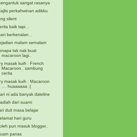
engantuk sangat rasanya
ajlis perkahwinan adikku
ong silent
erita baik tapi...
ari berkenalan...
ejadian malam semalam
enapa tak nak buat
macaroon lagi..
ry masak kuih : French
Macaroon.. sambung
cerita
ry masak kuih : Macaroon
.... huaaaaaa :(
ari ni ada banyak dateline
adiah dari suami
ari duit masa belajar
elamat hari guru
oleh pun masuk blogger..
uam panas