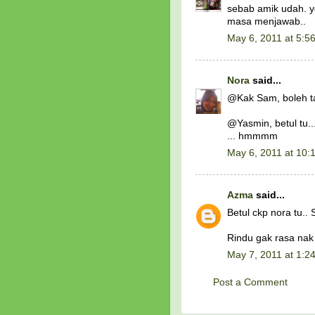
sebab amik udah. yg
masa menjawab..
May 6, 2011 at 5:5
Nora
said...
@Kak Sam, boleh ta
@Yasmin, betul tu..
... hmmmm
May 6, 2011 at 10:
Azma
said...
Betul ckp nora tu.
Rindu gak rasa nak 
May 7, 2011 at 1:2
Post a Comment