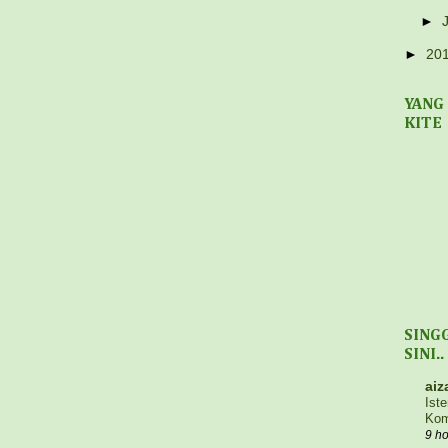
►
►
20
YANG
KITE
SING
SINI..
aiz
Ist
Ko
9 h