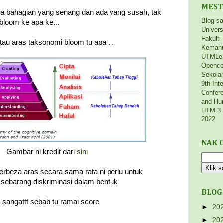
MEST
ada bahagian yang senang dan ada yang susah, tak
Blog s
bloom ke apa ke...
Univers
Fakulti
tau aras taksonomi bloom tu apa ...
Kemanu
UTMLe
Openco
Sekola
9th Int
Confere
and Hu
UTM 3 
2022
NAK C
Gambar ni kredit dari
sini
rbeza aras secara sama rata ni perlu untuk
 sebarang diskriminasi dalam bentuk
BLOG
g sangattt sebab tu ramai score
►
20
►
20