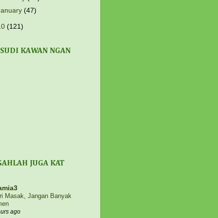
January
(47)
10
(121)
 SUDI KAWAN NGAN
GAHLAH JUGA KAT
amia3
eri Masak, Jangan Banyak
men
ours ago