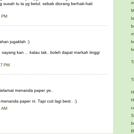
m
 susah tu la yg betul. sebab diorang berhati-hati
M
6 PM
l
b
m
han jugaklah :)
k
k
. sayang kan ... kalau tak.. boleh dapat markah tinggi
T
17 PM
T
. Selamat menanda paper ye..
H
H
menanda paper ni. Tapi cuti lagi best.. :)
c
4 AM
S
b
R