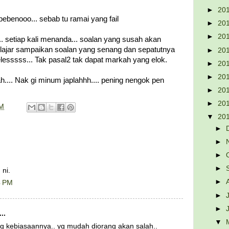
►
20
bebenooo... sebab tu ramai yang fail
►
20
►
20
t ... setiap kali menanda... soalan yang susah akan
elajar sampaikan soalan yang senang dan sepatutnya
►
20
relesssss... Tak pasal2 tak dapat markah yang elok.
►
20
►
20
.... Nak gi minum japlahhh.... pening nengok pen
►
20
►
20
PM
▼
20
►
►
►
►
 ni.
►
4 PM
►
►
..
▼
ng kebiasaannya.. yg mudah diorang akan salah..