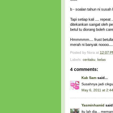
b - soalan tahun ni susah 
Tapi setiap kali .... repea
ditekankan sangat oleh p
betul tu diorang boleh ca
Hmmmmm.... frust betullah
merah ni banyak noooo....
Posted by
Nora
at
12:07 
Labels:
ceritaku
,
kelas
4 comments:
Kak Sam
said...
Susahnya jadi cikgu
May 6, 2011 at 2:4
Yasminhamid
said.
itu lah dia... mema