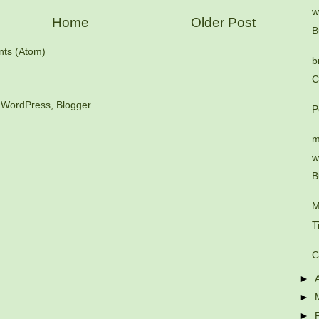
w
Home
Older Post
B
ts (Atom)
b
C
P
m
w
B
M
T
C
►
►
►