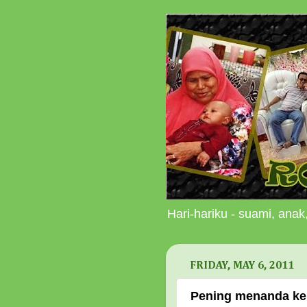
Hari-hariku - suami, anak,
FRIDAY, MAY 6, 2011
Pening menanda ke