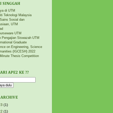
I SINGGAH
aya di UTM
iti Teknologi Malaysia
 Sains Sosial dan
siaan, UTM
ad
urseware UTM
h Pengajian Siswazah UTM
ernational Graduate
nce on Engineering, Science
manities (IGCESH) 2022
Minute Thesis Competition
ARI APE2 KE ??
 ARCHIVE
23
(1)
22
(1)