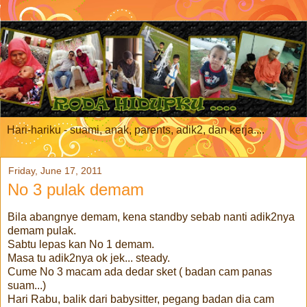
Hari-hariku - suami, anak, parents, adik2, dan kerja....
Friday, June 17, 2011
No 3 pulak demam
Bila abangnye demam, kena standby sebab nanti adik2nya
demam pulak.
Sabtu lepas kan No 1 demam.
Masa tu adik2nya ok jek... steady.
Cume No 3 macam ada dedar sket ( badan cam panas
suam...)
Hari Rabu, balik dari babysitter, pegang badan dia cam