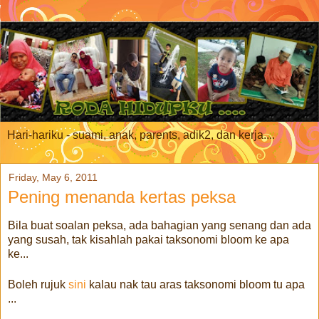
Hari-hariku - suami, anak, parents, adik2, dan kerja....
Friday, May 6, 2011
Pening menanda kertas peksa
Bila buat soalan peksa, ada bahagian yang senang dan ada
yang susah, tak kisahlah pakai taksonomi bloom ke apa
ke...
Boleh rujuk
sini
kalau nak tau aras taksonomi bloom tu apa
...