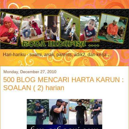
Hari-hariku - suami, anak, parents, adik2, dan kerja....
Monday, December 27, 2010
500 BLOG MENCARI HARTA KARUN :
SOALAN ( 2) harian