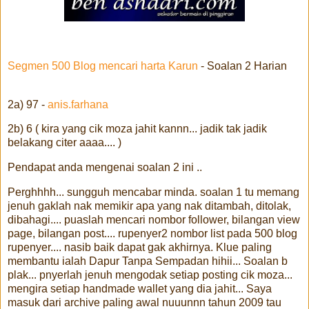
Segmen 500 Blog mencari harta Karun
- Soalan 2 Harian
2a) 97 -
anis.farhana
2b) 6 ( kira yang cik moza jahit kannn... jadik tak jadik
belakang citer aaaa.... )
Pendapat anda mengenai soalan 2 ini ..
Perghhhh... sungguh mencabar minda. soalan 1 tu memang
jenuh gaklah nak memikir apa yang nak ditambah, ditolak,
dibahagi.... puaslah mencari nombor follower, bilangan view
page, bilangan post.... rupenyer2 nombor list pada 500 blog
rupenyer.... nasib baik dapat gak akhirnya. Klue paling
membantu ialah Dapur Tanpa Sempadan hihii... Soalan b
plak... pnyerlah jenuh mengodak setiap posting cik moza...
mengira setiap handmade wallet yang dia jahit... Saya
masuk dari archive paling awal nuuunnn tahun 2009 tau