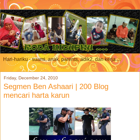
Hari-hariku - suami, anak, parents, adik2, dan kerja....
Friday, December 24, 2010
Segmen Ben Ashaari | 200 Blog
mencari harta karun