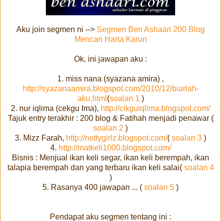
Aku join segmen ni -->
Segmen Ben Ashaari 200 Blog
Mencari Harta Karun
Ok, ini jawapan aku :
1. miss nana (syazana amira) ,
http://syazanaamira.blogspot.com/2010/12/biarlah-
aku.html
(
soalan 1
)
2. nur iqlima (cekgu Ima),
http://cikguiqlima.blogspot.com/
Tajuk entry terakhir : 200 blog & Fatihah menjadi penawar (
soalan 2
)
3. Mizz Farah,
http://nottygirlz.blogspot.com/
(
soalan 3
)
4.
http://matkeli1000.blogspot.com/
Bisnis : Menjual ikan keli segar, ikan keli berempah, ikan
talapia berempah dan yang terbaru ikan keli salai(
soalan 4
)
5. Rasanya 400 jawapan ... (
soalan 5
)
Pendapat aku segmen tentang ini :