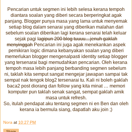
Pencarian untuk segmen ini lebih selesa kerana tempoh
diantara soalan yang diberi secara berperingkat agak
panjang. Blogger punya masa yang lama untuk menyemak
setiap blog dalam senarai yang diberikan malahan dari
sebelum soalan diberikan lagi kerana senarai telah keluar
sejak pagi
lagipun 200 blog tuuuu....jenuh gaklah
menyinggah
Pencarian ini juga agak menekankan aspek
pemikiran logic dimana kebanyakan soalan yang diberi
memerlukan blogger mengenalpasti identity setiap blogger
yang tersenarai bagi memudahkan pencarian. Oleh kerana
tempoh masa lebih panjang berbanding segmen sebelum
ni, taklah kita semput sangat mengejar jawapan sampai tak
sempat nak tengok blog2 tersenarai tu. Kali ni boleh gaklah
baca2 post diorang dan follow yang kita minat … memori
komputer pun taklah senak sangat, sempat gaklah amik
masa untuk refresh.
So, itulah pendapat aku tentang segmen ni en Ben dan oleh
kerana ia bermula siang, dapatlah aku join ;)
Nora
at
10:27 PM
Share