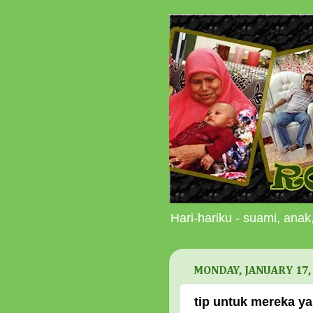
Hari-hariku - suami, anak,
MONDAY, JANUARY 17,
tip untuk mereka ya