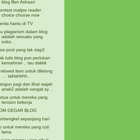
blog Ben Ashaari
ontest matjoe reader
choice choose now
erita hantu di TV
su plagiarism dalam blog
adalah sesuatu yang
suka...
ew post yang tak siap2
ak tulis blog pun perlukan
kemahiran .. tau dakkk
reloved item untuk dilelong
.... taklahhhh...
angun pagi dan lihat wajah
anak2 adalah sangat sy...
etua untuk mereka yang
tension bekerja
OM GEGAR BLOG
erbengkel sepanjang hari
ip untuk mereka yang cuti
lama