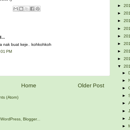
►
20
►
20
►
20
►
20
►
20
...
►
20
 aa nak buat keje.. kohkohkoh
►
20
2:01 PM
►
20
▼
20
►
►
Home
Older Post
►
►
ts (Atom)
►
►
►
►