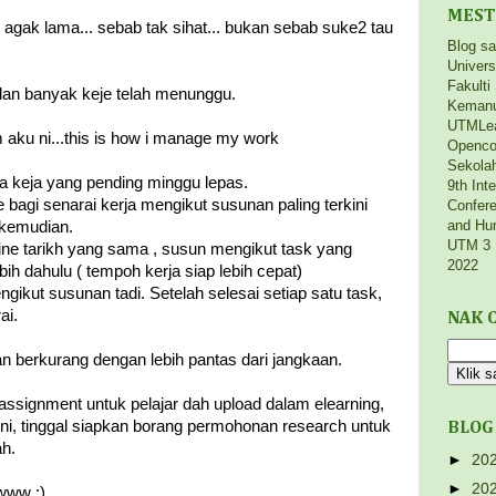
MEST
 agak lama... sebab tak sihat... bukan sebab suke2 tau
Blog s
Univers
Fakulti
e dan banyak keje telah menunggu.
Kemanu
UTMLe
ku ni...this is how i manage my work
Openco
Sekola
a keja yang pending minggu lepas.
9th Int
 bagi senarai kerja mengikut susunan paling terkini
Confere
and Hu
erkemudian.
UTM 3 
eline tarikh yang sama , susun mengikut task yang
2022
bih dahulu ( tempoh kerja siap lebih cepat)
gikut susunan tadi. Setelah selesai setiap satu task,
ai.
NAK C
an berkurang dengan lebih pantas dari jangkaan.
, assignment untuk pelajar dah upload dalam elearning,
ni, tinggal siapkan borang permohonan research untuk
BLOG
ah.
►
20
►
20
www :)