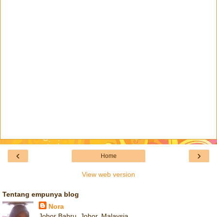
‹
›
Home
View web version
Tentang empunya blog
Nora
Johor Bahru, Johor, Malaysia