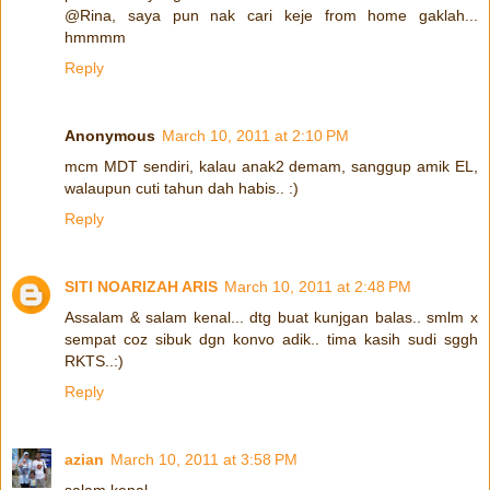
@Rina, saya pun nak cari keje from home gaklah...
hmmmm
Reply
Anonymous
March 10, 2011 at 2:10 PM
mcm MDT sendiri, kalau anak2 demam, sanggup amik EL,
walaupun cuti tahun dah habis.. :)
Reply
SITI NOARIZAH ARIS
March 10, 2011 at 2:48 PM
Assalam & salam kenal... dtg buat kunjgan balas.. smlm x
sempat coz sibuk dgn konvo adik.. tima kasih sudi sggh
RKTS..:)
Reply
azian
March 10, 2011 at 3:58 PM
salam kenal