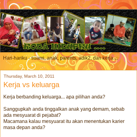
Hari-hariku - suami, anak, parents, adik2, dan kerja....
Thursday, March 10, 2011
Kerja vs keluarga
Kerja berbanding keluarga... apa pilihan anda?
Sanggupkah anda tinggalkan anak yang demam, sebab
ada mesyuarat di pejabat?
Macamana kalau mesyuarat itu akan menentukan karier
masa depan anda?