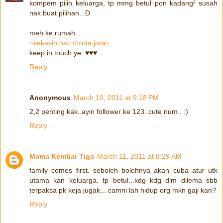
kompem pilih keluarga, tp mmg betul pon kadang² susah
nak buat pilihan..:D
meh ke rumah..
~kekasih hati chinta jiwa~
keep in touch ye..♥♥♥
Reply
Anonymous
March 10, 2011 at 9:18 PM
2,2 penting kak..ayin follower ke 123..cute num.. :)
Reply
Mama Kembar Tiga
March 11, 2011 at 8:29 AM
family comes first. seboleh bolehnya akan cuba atur utk
utama kan keluarga. tp betul...kdg kdg dlm dilema sbb
terpaksa pk keja jugak... camni lah hidup org mkn gaji kan?
Reply