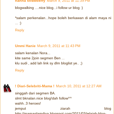
hanna strawberry
March 9, 2011 at 11:39 PM
blogwalking ....nice blog...i follow ur blog :)
*salam perkenalan...hope boleh berkawan di alam maya ni
... :)
Reply
Ummi Hanie
March 9, 2011 at 11:43 PM
salam kenalan Nora...
kite same 2join segmen Ben ...
klu sudi , add lah link sy dlm bloglist ye.. ;)
Reply
! Diari-Selebriti-Mama !
March 10, 2011 at 12:27 AM
singgah dari segmen BA.
slmt bknalan.nice blog!dah follow^^
wahh..3 heroes!
jemput ziarah blog
http://mamaglamdiva.blogspot.com/2011/03/jelajah-blog-