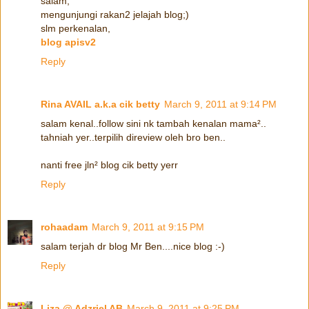
salam,
mengunjungi rakan2 jelajah blog;)
slm perkenalan,
blog apisv2
Reply
Rina AVAIL a.k.a cik betty
March 9, 2011 at 9:14 PM
salam kenal..follow sini nk tambah kenalan mama²..
tahniah yer..terpilih direview oleh bro ben..
nanti free jln² blog cik betty yerr
Reply
rohaadam
March 9, 2011 at 9:15 PM
salam terjah dr blog Mr Ben....nice blog :-)
Reply
Liza @ Adzriel AB
March 9, 2011 at 9:25 PM