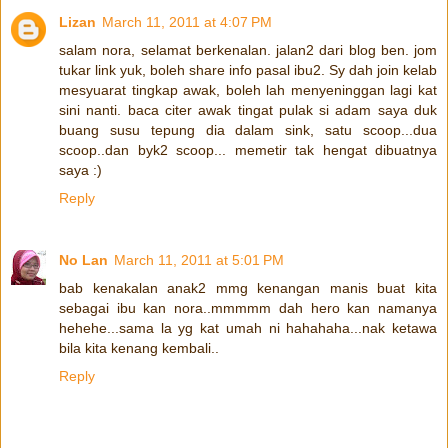
Lizan
March 11, 2011 at 4:07 PM
salam nora, selamat berkenalan. jalan2 dari blog ben. jom
tukar link yuk, boleh share info pasal ibu2. Sy dah join kelab
mesyuarat tingkap awak, boleh lah menyeninggan lagi kat
sini nanti. baca citer awak tingat pulak si adam saya duk
buang susu tepung dia dalam sink, satu scoop...dua
scoop..dan byk2 scoop... memetir tak hengat dibuatnya
saya :)
Reply
No Lan
March 11, 2011 at 5:01 PM
bab kenakalan anak2 mmg kenangan manis buat kita
sebagai ibu kan nora..mmmmm dah hero kan namanya
hehehe...sama la yg kat umah ni hahahaha...nak ketawa
bila kita kenang kembali..
Reply