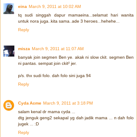
eina
March 9, 2011 at 10:02 AM
tq sudi singgah dapur mamaeina...selamat hari wanita
untuk nora juga..kita sama..ade 3 heroes...hehehe...
Reply
misza
March 9, 2011 at 11:07 AM
banyak join segmen Ben ye. akak ni slow ckit. segmen Ben
ni pantas. sempat join ckit² jer.
p/s. thx sudi folo. dah folo sini juga 94
Reply
Cyda Acme
March 9, 2011 at 3:18 PM
salam kenal dr mama cyda ...
dtg jenguk geng2 sekapal yg dah jadik mama ... n dah folo
jugek ... :D
Reply