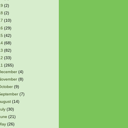
19
(2)
18
(2)
17
(10)
16
(29)
15
(42)
14
(68)
13
(82)
12
(33)
11
(265)
December
(4)
November
(8)
October
(9)
September
(7)
August
(14)
July
(30)
June
(21)
May
(26)