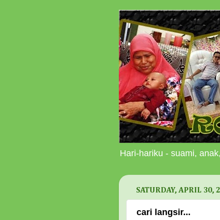
Hari-hariku - suami, anak,
SATURDAY, APRIL 30, 
cari langsir...