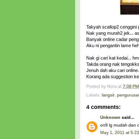
Takyah scallop2 cenggini p
Nak yang murah2 jek... asa
Banyak online cadar pengan
Aku ni pengantin lame heh
Nak gi cari kat kedai... h
Takda orang nak tengokkan
Jenuh dah aku cari online
Korang ada suggestion keda
Posted by
Nora
at
7:08 PM
Labels:
langsir
,
pengurusa
4 comments:
Unknown
said...
on9 lg mudah dan cp
May 1, 2011 at 5:2