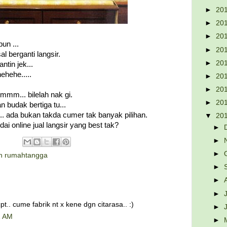
►
20
►
20
►
20
un ...
►
20
l berganti langsir.
►
20
tin jek...
ehehe.....
►
20
►
20
mmmm... bilelah nak gi.
►
20
 budak bertiga tu...
... ada bukan takda cumer tak banyak pilihan.
▼
20
i online jual langsir yang best tak?
►
►
►
n rumahtangga
►
►
►
t.. cume fabrik nt x kene dgn citarasa.. :)
►
2 AM
►