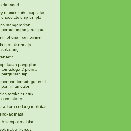
akda mood
ry masak kuih : cupcake
chocolate chip simple
ips mengeratkan
perhubungan jarak jauh
ermohonan cuti online
ikap anak remaja
sekarang...
tak letih...
eputusan panggilan
temuduga Diploma
perguruan lep...
eperluan temuduga untuk
pemilihan calon
elas terakhir untuk
semester ni
ura-kura sedang melintas..
engkak mata
ah sampai melaka...
sok nak gi kursus