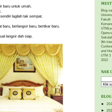
MEST
ir baru untuk umah.
Blog s
k.
Univers
sendiri lagilah tak sempat.
Fakulti
Kemanu
baru, berlangsir baru, bertikar baru.
UTMLe
Openco
ual langsir dah siap.
Sekola
9th Int
Confere
and Hu
UTM 3 
2022
NAK C
BLOG
►
20
►
20