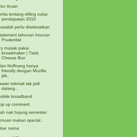
elur tiruan
erita tentang efiling cukai
pendapatan 2010
asalah perlu diselesaikan
tatement tahunan Insuran
Prudential
ry masak pakai
breadmaker | Twist
Cheese Bun
klan Nuffnang hanya
friendly dengan Mozilla
jek..
awan tokmak tak jadi
datang...
obile broadband
op up comment
ah nak hujung semester
amuan makan special...
ukar nama