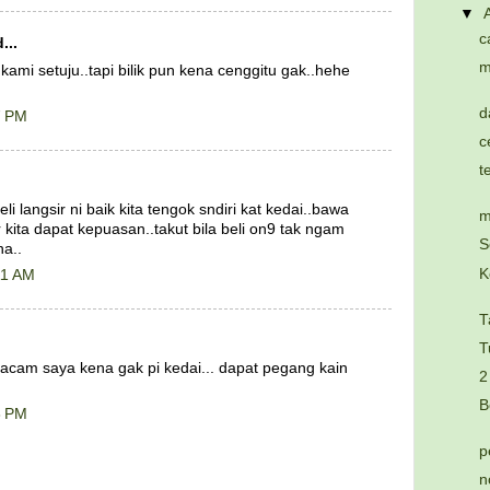
▼
c
...
m
 kami setuju..tapi bilik pun kena cenggitu gak..hehe
d
7 PM
c
t
i langsir ni baik kita tengok sndiri kat kedai..bawa
m
r kita dapat kepuasan..takut bila beli on9 tak ngam
S
na..
K
11 AM
T
T
am saya kena gak pi kedai... dapat pegang kain
2
B
8 PM
p
n