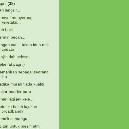
April
(39)
ari langsir...
onyet menyerang
keretaku...
ah balik
ermin pecah...
engah cuti... takda idea nak
update
ajlis dah selesai
elamat pagi :)
emahiran sebagai seorang
ibu
adika murah tiada kualiti
ukar header baru
 hari lagi jek keje...
etul ke boleh lajukan
broadband?
enaik semangat
o pin untuk mesin atm