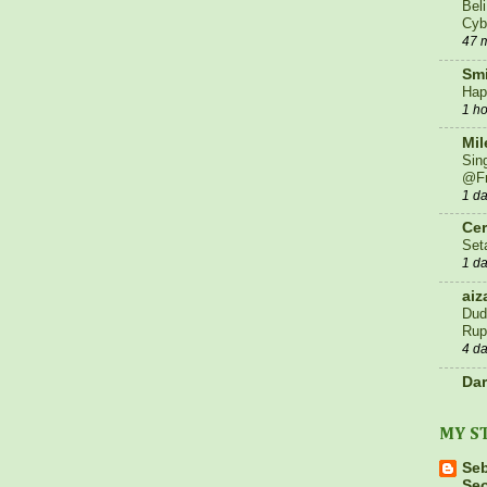
Bel
Cyb
47 
Smi
Hap
1 h
Mil
Sin
@Fr
1 d
Cer
Set
1 d
aiz
Dud
Rup
4 d
Dar
Sub
5 d
MY S
Blo
TA
Se
DA
Seo