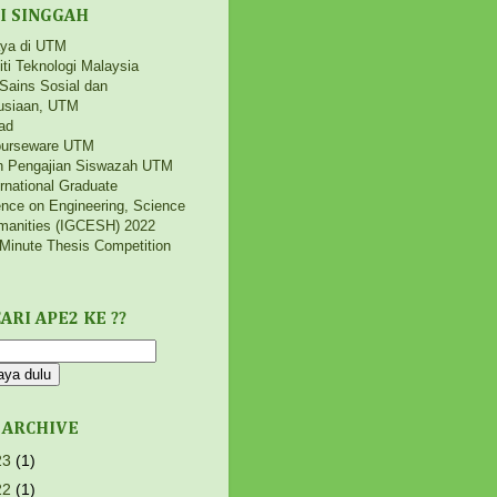
I SINGGAH
aya di UTM
iti Teknologi Malaysia
 Sains Sosial dan
siaan, UTM
ad
urseware UTM
h Pengajian Siswazah UTM
ernational Graduate
nce on Engineering, Science
manities (IGCESH) 2022
Minute Thesis Competition
ARI APE2 KE ??
 ARCHIVE
23
(1)
22
(1)