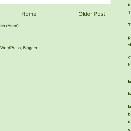
t
T
Home
Older Post
T
ts (Atom)
p
s
o
K
k
k
k
b
d
e