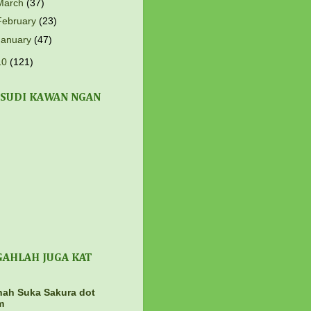
March
(37)
February
(23)
January
(47)
10
(121)
 SUDI KAWAN NGAN
GAHLAH JUGA KAT
ah Suka Sakura dot
m