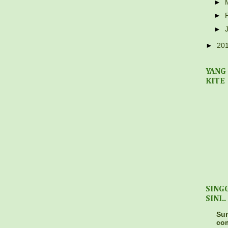
►
►
►
►
20
YANG
KITE
SING
SINI..
Sun
co