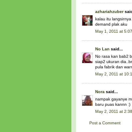
azhariahzuber
said
kalau itu langsirnya
demand plak aku
May 1, 2011 at 5:0
No Lan
said...
No rasa kan bab2 bel
siap2 ukuran dia..b
pula fabrik dan war
May 2, 2011 at 10:
Nora
said...
nampak gayanye mac
baru puas kannn :)
May 2, 2011 at 2:3
Post a Comment