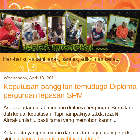
Hari-hariku - suami, anak, parents, adik2, dan kerja....
Wednesday, April 13, 2011
Keputusan panggilan temuduga Diploma
perguruan lepasan SPM
Anak saudaraku ada mohon diploma perguruan. Semalam
dah keluar keputusan. Tapi nampaknya takda rezeki.
Almaklumlah... pasti ramai yang memohon kannn...
Kalau ada yang memohon dan nak tau keputusan pergi kat
sini
http://apps.moe.gov.my/ehlp/temuduga/