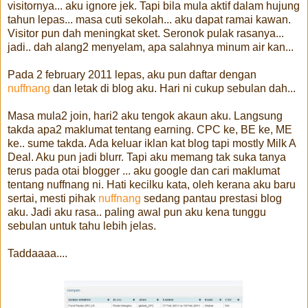
visitornya... aku ignore jek. Tapi bila mula aktif dalam hujung
tahun lepas... masa cuti sekolah... aku dapat ramai kawan.
Visitor pun dah meningkat sket. Seronok pulak rasanya...
jadi.. dah alang2 menyelam, apa salahnya minum air kan...
Pada 2 february 2011 lepas, aku pun daftar dengan
nuffnang
dan letak di blog aku. Hari ni cukup sebulan dah...
Masa mula2 join, hari2 aku tengok akaun aku. Langsung
takda apa2 maklumat tentang earning. CPC ke, BE ke, ME
ke.. sume takda. Ada keluar iklan kat blog tapi mostly Milk A
Deal. Aku pun jadi blurr. Tapi aku memang tak suka tanya
terus pada otai blogger ... aku google dan cari maklumat
tentang nuffnang ni. Hati kecilku kata, oleh kerana aku baru
sertai, mesti pihak
nuffnang
sedang pantau prestasi blog
aku. Jadi aku rasa.. paling awal pun aku kena tunggu
sebulan untuk tahu lebih jelas.
Taddaaaa....