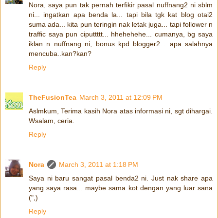
Nora, saya pun tak pernah terfikir pasal nuffnang2 ni sblm
ni... ingatkan apa benda la... tapi bila tgk kat blog otai2
suma ada... kita pun teringin nak letak juga... tapi follower n
traffic saya pun ciputtttt... hhehehehe... cumanya, bg saya
iklan n nuffnang ni, bonus kpd blogger2... apa salahnya
mencuba..kan?kan?
Reply
TheFusionTea
March 3, 2011 at 12:09 PM
Aslmkum, Terima kasih Nora atas informasi ni, sgt dihargai.
Wsalam, ceria.
Reply
Nora
March 3, 2011 at 1:18 PM
Saya ni baru sangat pasal benda2 ni. Just nak share apa
yang saya rasa... maybe sama kot dengan yang luar sana
(",)
Reply