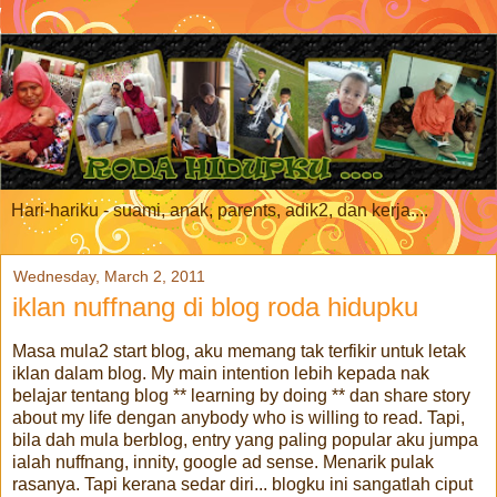
Hari-hariku - suami, anak, parents, adik2, dan kerja....
Wednesday, March 2, 2011
iklan nuffnang di blog roda hidupku
Masa mula2 start blog, aku memang tak terfikir untuk letak
iklan dalam blog. My main intention lebih kepada nak
belajar tentang blog ** learning by doing ** dan share story
about my life dengan anybody who is willing to read. Tapi,
bila dah mula berblog, entry yang paling popular aku jumpa
ialah nuffnang, innity, google ad sense. Menarik pulak
rasanya. Tapi kerana sedar diri... blogku ini sangatlah ciput