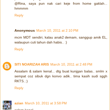
@Rina, saya pun nak cari keje from home gaklah...
hmmmm
Reply
Anonymous
March 10, 2011 at 2:10 PM
mcm MDT sendiri, kalau anak2 demam, sanggup amik EL,
walaupun cuti tahun dah habis.. :)
Reply
SITI NOARIZAH ARIS
March 10, 2011 at 2:48 PM
Assalam & salam kenal... dtg buat kunjgan balas.. smlm x
sempat coz sibuk dgn konvo adik.. tima kasih sudi sggh
RKTS..:)
Reply
azian
March 10, 2011 at 3:58 PM
salam kenal