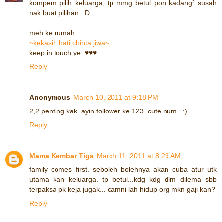
kompem pilih keluarga, tp mmg betul pon kadang² susah
nak buat pilihan..:D
meh ke rumah..
~kekasih hati chinta jiwa~
keep in touch ye..♥♥♥
Reply
Anonymous
March 10, 2011 at 9:18 PM
2,2 penting kak..ayin follower ke 123..cute num.. :)
Reply
Mama Kembar Tiga
March 11, 2011 at 8:29 AM
family comes first. seboleh bolehnya akan cuba atur utk
utama kan keluarga. tp betul...kdg kdg dlm dilema sbb
terpaksa pk keja jugak... camni lah hidup org mkn gaji kan?
Reply