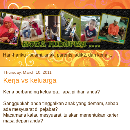
Hari-hariku - suami, anak, parents, adik2, dan kerja....
Thursday, March 10, 2011
Kerja vs keluarga
Kerja berbanding keluarga... apa pilihan anda?
Sanggupkah anda tinggalkan anak yang demam, sebab
ada mesyuarat di pejabat?
Macamana kalau mesyuarat itu akan menentukan karier
masa depan anda?