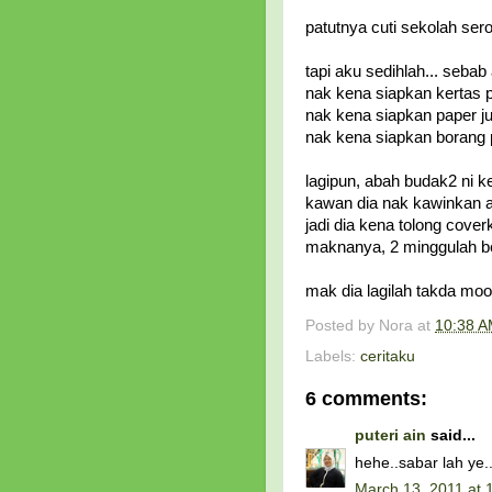
patutnya cuti sekolah ser
tapi aku sedihlah... sebab 
nak kena siapkan kertas 
nak kena siapkan paper ju
nak kena siapkan borang 
lagipun, abah budak2 ni ke
kawan dia nak kawinkan ad
jadi dia kena tolong cover
maknanya, 2 minggulah be
mak dia lagilah takda mooo
Posted by
Nora
at
10:38 
Labels:
ceritaku
6 comments:
puteri ain
said...
hehe..sabar lah ye.
March 13, 2011 at 