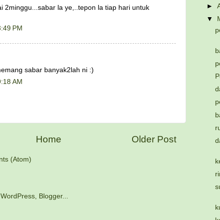
►
 2minggu...sabar la ye,..tepon la tiap hari untuk
▼
3:49 PM
p
b
p
emang sabar banyak2lah ni :)
P
9:18 AM
d
p
b
r
Home
Older Post
d
ts (Atom)
k
r
s
k