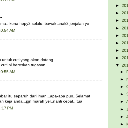
►
20
►
20
..
►
20
ama.. kena hepy2 selalu. bawak anak2 jenjalan ye
►
20
10:54 AM
►
20
►
20
►
20
►
20
 untuk cuti yang akan datang..
cuti ni bereskan tugasan....
▼
20
►
10:55 AM
►
►
.
►
sabar itu separuh dari iman...apa-apa pun..Selamat
an keja anda...jgn marah yer..nanti cepat...tua
►
2:17 PM
►
►
►