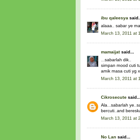
ibu qaleesya
said.
alaaa.. sabar ye m
March 13, 2011 at 
mamaijat
said...
...sabarlah dik..
simpan mood cuti tu
amik masa cuti yg x 
March 13, 2011 at 
Cikrosecute
said..
Ala...sabarlah ye..
bercuti..and beresk
March 13, 2011 at 
No Lan
said...