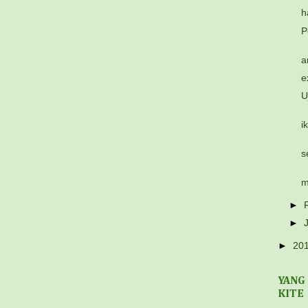
h
P
a
e
U
i
s
m
►
►
►
20
YANG
KITE