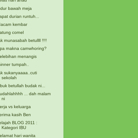
elas hari ahad
idur bawah meja
apat durian runtuh...
acam kembar
atung comel
ak munasabah betullll !!!!
pa makna camwhoring?
elebihan menangis
hinner tumpah..
ak sukanyaaaa..cuti
sekolah
ibuk betullah budak ni...
udahlahhhh ... dah malam
ni
erja vs keluarga
erima kasih Ben
elajah BLOG 2011 :
Kategori IBU
elamat hari wanita