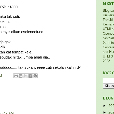
MEST
onok kannn...
Blog s
Univers
aku tak cuti.
Fakulti
peksa.
Kemanu
rnal
UTMLe
penyelidikan esciencefund
Openco
Sekola
ja gak..
9th Int
ik...
Confere
and Hu
kan kat tempat keje..
UTM 3 
budak ni tak jumpa abah dia..
2022
ddddd..... tak sukanyeeee cuti sekolah kali ni :P
NAK C
AM
BLOG
►
20
.
►
20
10:47 AM