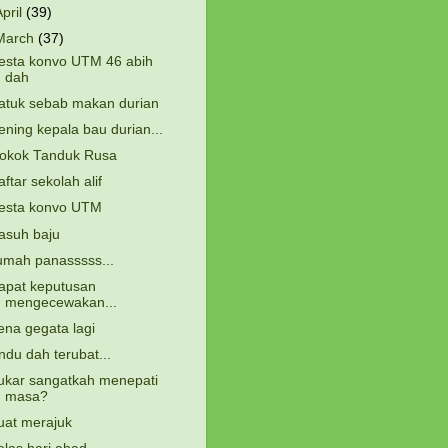
April
(39)
March
(37)
esta konvo UTM 46 abih
dah
atuk sebab makan durian
ening kepala bau durian...
okok Tanduk Rusa
aftar sekolah alif
esta konvo UTM
asuh baju
umah panasssss...
apat keputusan
mengecewakan...
ena gegata lagi
indu dah terubat...
ukar sangatkah menepati
masa?
uat merajuk