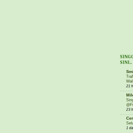
SING
SINI..
Smi
Tra
Wal
21 
Mil
Sin
@Fr
23 
Cer
Set
1 d