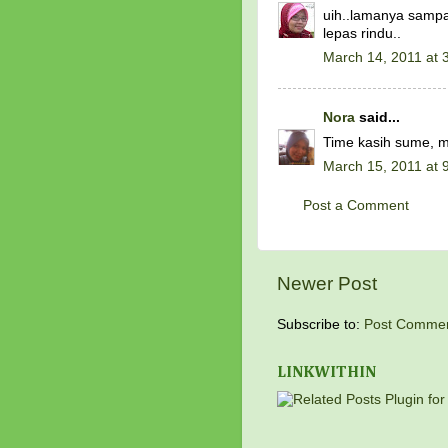
uih..lamanya sampai
lepas rindu..
March 14, 2011 at 
Nora
said...
Time kasih sume, m
March 15, 2011 at 
Post a Comment
Newer Post
Subscribe to:
Post Commen
LINKWITHIN