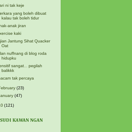
ari ni tak keje
erkara yang boleh dibuat
kalau tak boleh tidur
nak-anak jiran
xercise kaki
jian Jantung Sihat Quacker
Oat
klan nuffnang di blog roda
hidupku
ensitif sangat... pegilah
balikkk
acam tak percaya
February
(23)
January
(47)
10
(121)
 SUDI KAWAN NGAN