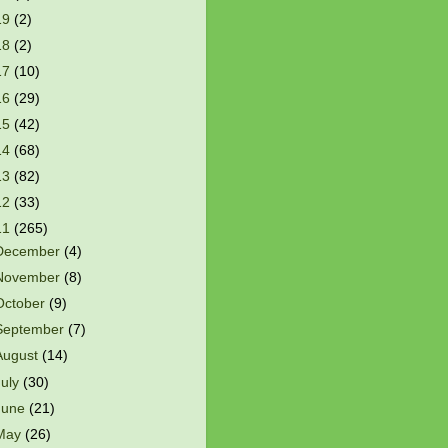
19
(2)
18
(2)
17
(10)
16
(29)
15
(42)
14
(68)
13
(82)
12
(33)
11
(265)
December
(4)
November
(8)
October
(9)
September
(7)
August
(14)
July
(30)
June
(21)
May
(26)