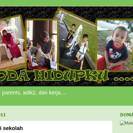
 parents, adik2, dan kerja....
011
DOMA
i sekolah