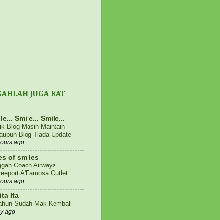
GAHLAH JUGA KAT
le... Smile... Smile...
fik Blog Masih Maintain
aupun Blog Tiada Update
hours ago
es of smiles
ggah Coach Airways
eeport A'Famosa Outlet
hours ago
ita Ita
ahun Sudah Mak Kembali
ay ago