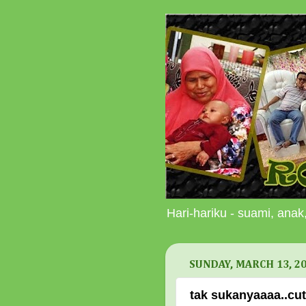
Hari-hariku - suami, anak,
SUNDAY, MARCH 13, 2
tak sukanyaaaa..cut