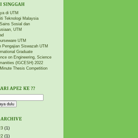
I SINGGAH
aya di UTM
iti Teknologi Malaysia
 Sains Sosial dan
siaan, UTM
ad
urseware UTM
h Pengajian Siswazah UTM
ernational Graduate
nce on Engineering, Science
manities (IGCESH) 2022
Minute Thesis Competition
ARI APE2 KE ??
 ARCHIVE
23
(1)
22
(1)