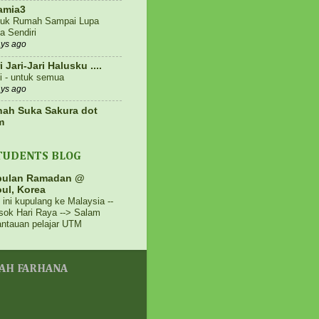
amia3
uk Rumah Sampai Lupa
a Sendiri
ays ago
i Jari-Jari Halusku ....
i - untuk semua
ays ago
ah Suka Sakura dot
m
ling Lah Sangat @ Kozu,
n Retreats, Hulu Langat
TUDENTS BLOG
ays ago
g Citarasawan
bulan Ramadan @
RT NANAS HANTARAN
ul, Korea
LAM BAKUL PASTRY
 ini kupulang ke Malaysia --
sok Hari Raya --> Salam
ays ago
antauan pelajar UTM
iari Ibu Wafiq ®
k dan abang dah di SBP.
ang mohon mana? MRSM
u SBP?
YAH FARHANA
eek ago
N ASHAARI
siat dan manfaat Kakao