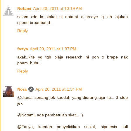
Notami
April 20, 2011 at 10:19 AM
salam..xde la..stakat ni notami x prcaye lg leh lajukan
speed broadband..
Reply
fasya
April 20, 2011 at 1:07 PM
akak..kite yg tgh blaja research ni pon x brape nak
pham..huhu..
Reply
Nora
April 20, 2011 at 1:34 PM
@diana, senang jek kaedah yang diorang ajar tu... 3 step
jek
@Notami, ada pembetulan sket... :)
@Fasya, kaedah penyelidikan sosial, hipotesis null