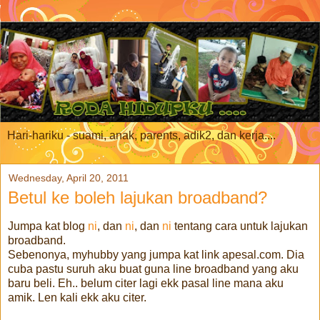
Hari-hariku - suami, anak, parents, adik2, dan kerja....
Wednesday, April 20, 2011
Betul ke boleh lajukan broadband?
Jumpa kat blog
ni
, dan
ni
, dan
ni
tentang cara untuk lajukan
broadband.
Sebenonya, myhubby yang jumpa kat link apesal.com. Dia
cuba pastu suruh aku buat guna line broadband yang aku
baru beli. Eh.. belum citer lagi ekk pasal line mana aku
amik. Len kali ekk aku citer.