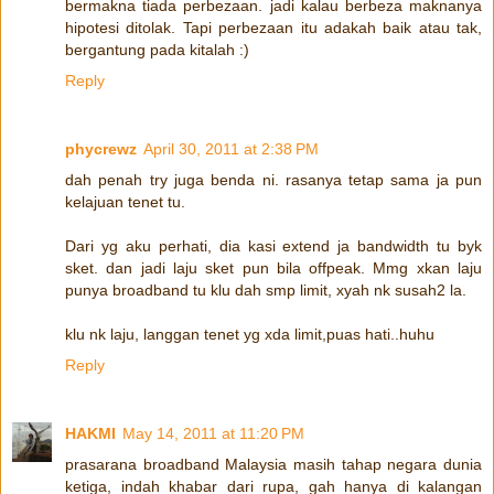
bermakna tiada perbezaan. jadi kalau berbeza maknanya
hipotesi ditolak. Tapi perbezaan itu adakah baik atau tak,
bergantung pada kitalah :)
Reply
phycrewz
April 30, 2011 at 2:38 PM
dah penah try juga benda ni. rasanya tetap sama ja pun
kelajuan tenet tu.
Dari yg aku perhati, dia kasi extend ja bandwidth tu byk
sket. dan jadi laju sket pun bila offpeak. Mmg xkan laju
punya broadband tu klu dah smp limit, xyah nk susah2 la.
klu nk laju, langgan tenet yg xda limit,puas hati..huhu
Reply
HAKMI
May 14, 2011 at 11:20 PM
prasarana broadband Malaysia masih tahap negara dunia
ketiga, indah khabar dari rupa, gah hanya di kalangan