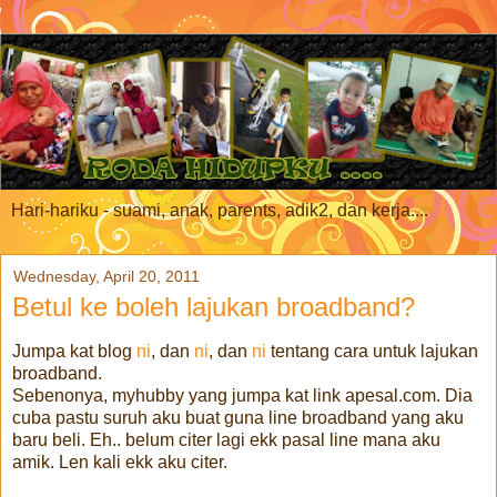
Hari-hariku - suami, anak, parents, adik2, dan kerja....
Wednesday, April 20, 2011
Betul ke boleh lajukan broadband?
Jumpa kat blog
ni
, dan
ni
, dan
ni
tentang cara untuk lajukan
broadband.
Sebenonya, myhubby yang jumpa kat link apesal.com. Dia
cuba pastu suruh aku buat guna line broadband yang aku
baru beli. Eh.. belum citer lagi ekk pasal line mana aku
amik. Len kali ekk aku citer.