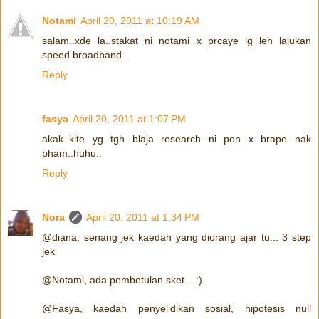
Notami
April 20, 2011 at 10:19 AM
salam..xde la..stakat ni notami x prcaye lg leh lajukan
speed broadband..
Reply
fasya
April 20, 2011 at 1:07 PM
akak..kite yg tgh blaja research ni pon x brape nak
pham..huhu..
Reply
Nora
April 20, 2011 at 1:34 PM
@diana, senang jek kaedah yang diorang ajar tu... 3 step
jek
@Notami, ada pembetulan sket... :)
@Fasya, kaedah penyelidikan sosial, hipotesis null