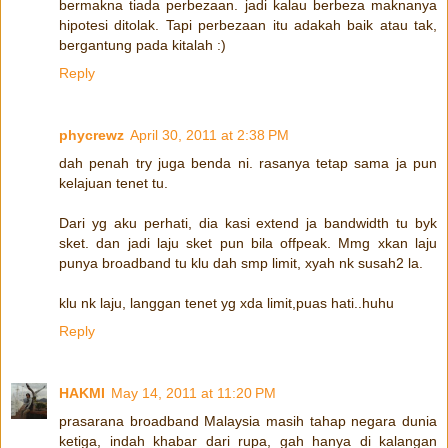
bermakna tiada perbezaan. jadi kalau berbeza maknanya
hipotesi ditolak. Tapi perbezaan itu adakah baik atau tak,
bergantung pada kitalah :)
Reply
phycrewz
April 30, 2011 at 2:38 PM
dah penah try juga benda ni. rasanya tetap sama ja pun
kelajuan tenet tu.
Dari yg aku perhati, dia kasi extend ja bandwidth tu byk
sket. dan jadi laju sket pun bila offpeak. Mmg xkan laju
punya broadband tu klu dah smp limit, xyah nk susah2 la.
klu nk laju, langgan tenet yg xda limit,puas hati..huhu
Reply
HAKMI
May 14, 2011 at 11:20 PM
prasarana broadband Malaysia masih tahap negara dunia
ketiga, indah khabar dari rupa, gah hanya di kalangan